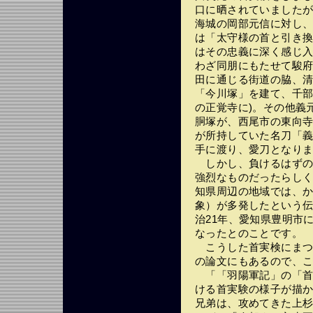
口に晒されていました
海城の岡部元信に対し
は「太守様の首と引き
はその忠義に深く感じ
わざ同朋にもたせて駿
田に通じる街道の脇、
「今川塚」を建て、千部
の正覚寺に)。その他義
胴塚が、西尾市の東向
が所持していた名刀「
手に渡り、愛刀となり
しかし、負けるはずの
強烈なものだったらし
知県周辺の地域では、
象）が多発したという
治21年、愛知県豊明市
なったとのことです。
こうした首実検にまつ
の論文にもあるので、
「「羽陽軍記」の「首
ける首実験の様子が描
兄弟は、攻めてきた上