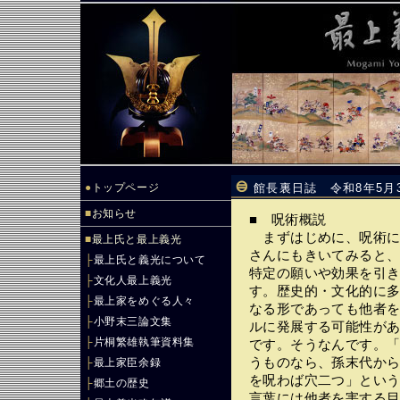
●
トップページ
館長裏日誌 令和8年5月
■
お知らせ
■ 呪術概説
まずはじめに、呪術につい
■
最上氏と最上義光
さんにもきいてみると
├
最上氏と義光について
特定の願いや効果を引
├
文化人最上義光
す。歴史的・文化的に
├
最上家をめぐる人々
なる形であっても他者
├
小野末三論文集
ルに発展する可能性が
├
片桐繁雄執筆資料集
です。そうなんです。
うものなら、孫末代か
├
最上家臣余録
を呪わば穴二つ」とい
├
郷土の歴史
言葉には他者を害する