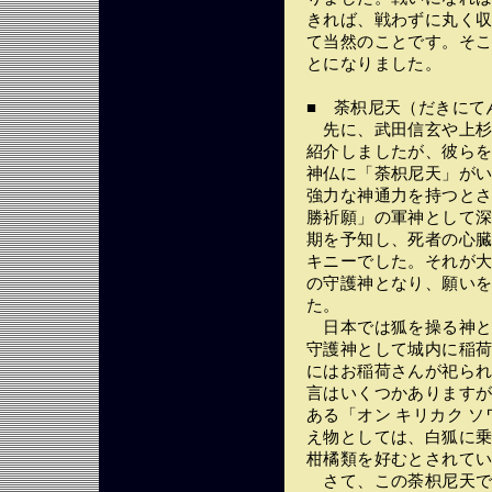
きれば、戦わずに丸く
て当然のことです。そ
とになりました。
■ 荼枳尼天（だきにて
先に、武田信玄や上杉
紹介しましたが、彼ら
神仏に「荼枳尼天」が
強力な神通力を持つと
勝祈願」の軍神として
期を予知し、死者の心
キニーでした。それが
の守護神となり、願い
た。
日本では狐を操る神と
守護神として城内に稲
にはお稲荷さんが祀ら
言はいくつかあります
ある「オン キリカク 
え物としては、白狐に
柑橘類を好むとされて
さて、この荼枳尼天で