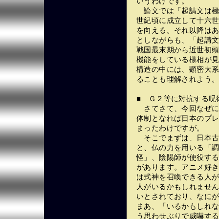
いうわけです。
論文では「起請文は極
世紀頃に成立して十六
を向える。それ以降は
としながらも、「起請
戦国最末期から近世初頭
機能をしている様相が
構造の中には、顕密大
ることも理解されよう
■ Ｇ２等に対抗する呪
さてさて、今回なぜに
体制となれば日本のプ
まったわけですが。
そこでまずは、日本古
と、仏の力を用いる「
怪」、陰陽師が使役す
があります。アニメ好
は式神を召喚できる人
人がいるかもしれませ
いとされており、なに
まあ、「いるかもしれ
う思わせぶりで威嚇す