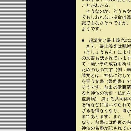
ことがわかる。」
そうなのか、どうもや
でもしおれない場合は
識でもなさそうですが
ようです。
■ 起請文と最上義光の
さて、最上義光は呪術
（きしょうもん）によ
の文書も残されていま
て、願い事の成就を祈
ためのものです（例：
請文とは、神仏に対し
を誓う文書（誓約書）
そうです。前出の伊藤
ると神仏の冥罰・仏罰を
皮膚病)、属する共同体
る宿などに追いやられ
ざるを得なくなり、遠
まであります。また、
なり、前書には約束の
神仏の名称が記されて