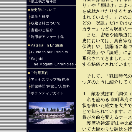
└
最上義光略年譜
り」や「願掛け」によ
■
歴史館について
を成就させたりするた
├
沿革と概要
まれています。」との
どの「呪詛」だけでは
├
収蔵資料について
カラー」なども呪術の
├
書籍のご紹介
また、密教や陰陽道に
└
利用者アンケート集
史においては、真言宗
■
Material in English
伏法）や、陰陽道に基
├
Guide to our Exhibits
「写経」や「読経」に
系化されてきました。
└
Saijoki -
する秘儀とされていま
The Mogami Chronicles -
■
ご利用案内
そして、「戦国時代の
├
アクセスマップ/所在地
つぎのように紹介して
├
開館時間/休館日/入館料
└
ボランティアガイド
１ 敵を滅ぼす「調伏
名を籠める:室町幕府
状を書いた経文を大声
とで知られています。
将が名前を変えるケー
護摩祈祷:高野山や比
いて大掛かりな調伏を