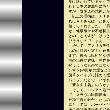
受け継がれているそう
れも日本の先輩格にあ
すが、陰陽道の式神と
以上の呪術は、ＡＩさ
れにＡＩさんは、どさ
拾ってくれました。「
せ、健康維持や不老長
とのことですが、ほっ
びそうなので、まあ、
続いて、アメリカ先住
ものに精霊や霊力が宿
ます。彼らは呪術的な
病の治療や豊猟・豊作
呪うようなものではなく
ンマン)や薬草の煙など
薬草をパイプに詰めて
パイプ」などで、いず
「新自由主義」の方が
そして、ロシアの場合
て、スラヴの民間伝承
神秘主義が融合したも
素としては、バーバ・ヤー
術に長け善悪両面の顔を