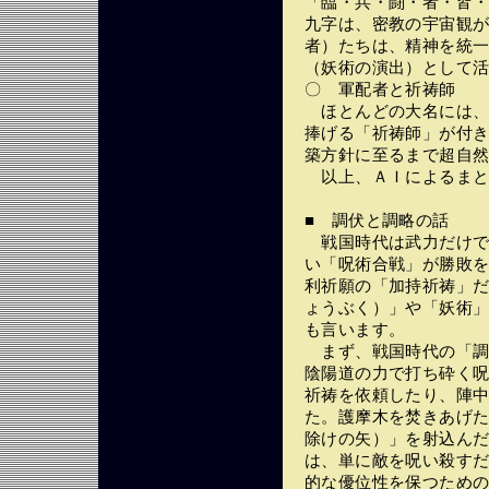
「臨・兵・闘・者・皆
九字は、密教の宇宙観
者）たちは、精神を統
（妖術の演出）として
〇 軍配者と祈祷師
ほとんどの大名には、
捧げる「祈祷師」が付
築方針に至るまで超自
以上、ＡＩによるまと
■ 調伏と調略の話
戦国時代は武力だけで
い「呪術合戦」が勝敗
利祈願の「加持祈祷」
ょうぶく）」や「妖術
も言います。
まず、戦国時代の「調
陰陽道の力で打ち砕く
祈祷を依頼したり、陣
た。護摩木を焚きあげ
除けの矢）」を射込ん
は、単に敵を呪い殺す
的な優位性を保つため