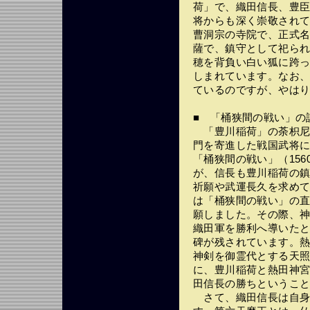
荷」で、織田信長、豊
将からも深く崇敬され
曹洞宗の寺院で、正式
薩で、鎮守として祀ら
穂を背負い白い狐に跨
しまれています。なお
ているのですが、やは
■ 「桶狭間の戦い」の
「豊川稲荷」の荼枳尼
門を寄進した戦国武将
「桶狭間の戦い」（15
が、信長も豊川稲荷の
祈願や武運長久を求め
は「桶狭間の戦い」の
願しました。その際、
織田軍を勝利へ導いた
碑が残されています。
神剣を御霊代とする天
に、豊川稲荷と熱田神
田信長の勝ちというこ
さて、織田信長は自身