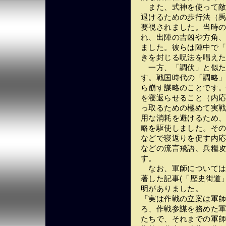
また、式神を使って敵
退けるための歩行法（
要視されました。当時
れ、出陣の吉凶や方角
ました。彼らは陣中で
きを封じる呪法を唱え
一方、「調伏」と似た
す。戦国時代の「調略
ら崩す謀略のことです
を寝返らせること（内
っ取るための極めて実
用な消耗を避けるため
略を駆使しました。そ
などで寝返りを促す内
などの流言飛語、兵糧
す。
なお、軍師については
著した記事(「歴史街道」
明がありました。
「実は作戦の立案は軍
ろ、作戦参謀を務めた
たちで、それまでの軍