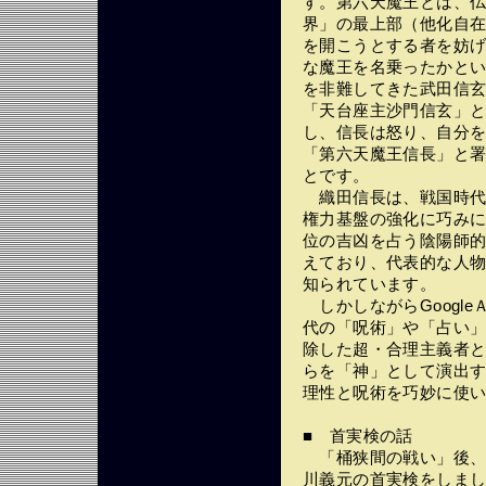
す。第六天魔王とは、
界」の最上部（他化自
を開こうとする者を妨
な魔王を名乗ったかと
を非難してきた武田信
「天台座主沙門信玄」
し、信長は怒り、自分
「第六天魔王信長」と
とです。
織田信長は、戦国時代
権力基盤の強化に巧み
位の吉凶を占う陰陽師
えており、代表的な人
知られています。
しかしながらGoogl
代の「呪術」や「占い
除した超・合理主義者
らを「神」として演出
理性と呪術を巧妙に使
■ 首実検の話
「桶狭間の戦い」後、
川義元の首実検をしま