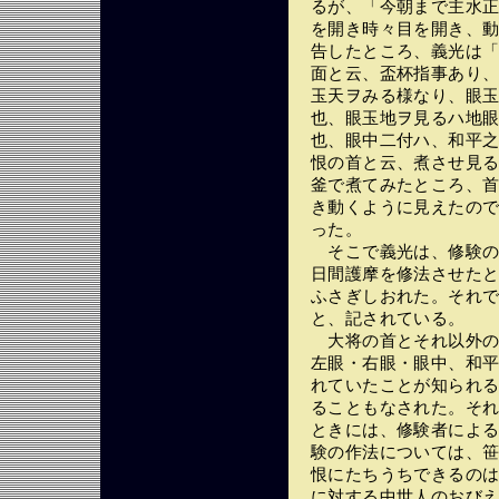
るが、「今朝まで主水
を開き時々目を開き、
告したところ、義光は
面と云、盃杯指事あり
玉天ヲみる様なり、眼
也、眼玉地ヲ見るハ地
也、眼中二付ハ、和平
恨の首と云、煮させ見
釜で煮てみたところ、
き動くように見えたの
った。
そこで義光は、修験の
日間護摩を修法させた
ふさぎしおれた。それ
と、記されている。
大将の首とそれ以外の
左眼・右眼・眼中、和
れていたことが知られ
ることもなされた。そ
ときには、修験者によ
験の作法については、
恨にたちうちできるの
に対する中世人のおび