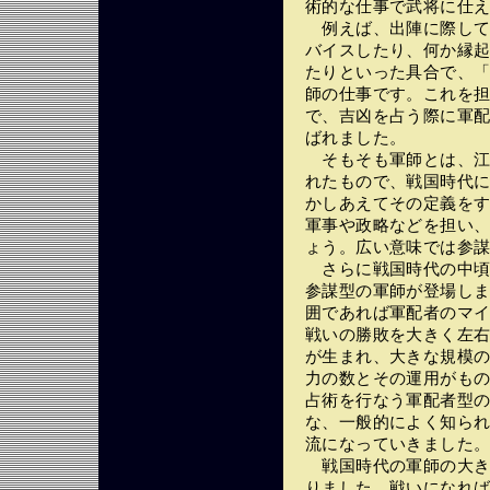
術的な仕事で武将に仕
例えば、出陣に際して
バイスしたり、何か縁
たりといった具合で、
師の仕事です。これを
で、吉凶を占う際に軍
ばれました。
そもそも軍師とは、江
れたもので、戦国時代
かしあえてその定義を
軍事や政略などを担い
ょう。広い意味では参
さらに戦国時代の中頃
参謀型の軍師が登場し
囲であれば軍配者のマ
戦いの勝敗を大きく左
が生まれ、大きな規模
力の数とその運用がも
占術を行なう軍配者型
な、一般的によく知ら
流になっていきました
戦国時代の軍師の大き
りました。戦いになれ