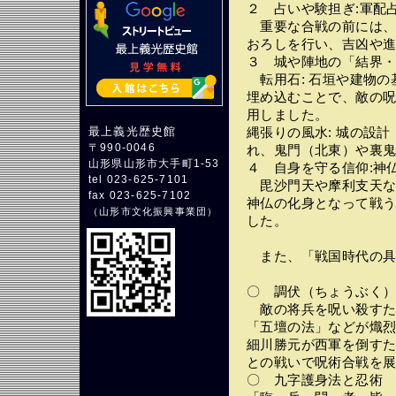
２ 占いや験担ぎ:軍配
重要な合戦の前には、
おろしを行い、吉凶や
３ 城や陣地の「結界
転用石: 石垣や建物の
埋め込むことで、敵の
用しました。
最上義光歴史館
縄張りの風水: 城の設
〒990-0046
れ、鬼門（北東）や裏
山形県山形市大手町1-53
４ 自身を守る信仰:神
tel 023-625-7101
毘沙門天や摩利支天な
fax 023-625-7102
神仏の化身となって戦
（
山形市文化振興事業団
）
した。
また、「戦国時代の具
〇 調伏（ちょうぶく
敵の将兵を呪い殺すた
「五壇の法」などが熾
細川勝元が西軍を倒す
との戦いで呪術合戦を
〇 九字護身法と忍術