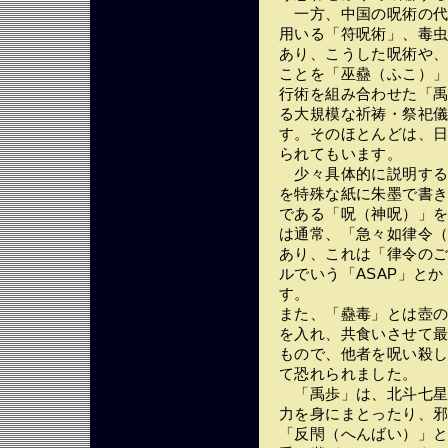
一方、中国の呪術の代
用いる「符呪術」、毒
あり、こうした呪術や
ことを「巫蠱（ふこ）
行術を組み合わせた「
る大規模な祈祷・祭祀
す。そのほとんどは、
られてもいます。
少々具体的に説明する
を特殊な紙に朱墨で書
である「呪（神呪）」
は通常、「急々如律令
あり、これは「律令の
ルでいう「ASAP」と
す。
また、「蠱毒」とは壺
を入れ、共食いさせて
もので、他者を呪い殺
て恐れられました。
「禹歩」は、北斗七星
力を身にまとったり、
「反閇（へんばい）」