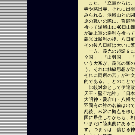
また、「立願からは、
寺や慈恩寺、それに出
みられる。湯殿山との関係
原の戦いの際に、誓願時
祈って湯殿山に48日山籠
が最上軍の勝利を祈っ
義光は勝利の後、八日
その後八日町は大いに
一方、義光の起請文に
全国」→「出羽国」→
いう大系が、義光の頭
う。それに触穢思想が
それに両所の宮」が神
的である。」とのこと
比較対象として伊達政
天王・堅牢地神」「日
大明神・愛宕山・八幡
羽固有の神の名前は出
乱後、米沢に拠点を移
国に居住しながらも、
いまだに陸奧側にある
す。つまりは、信じる