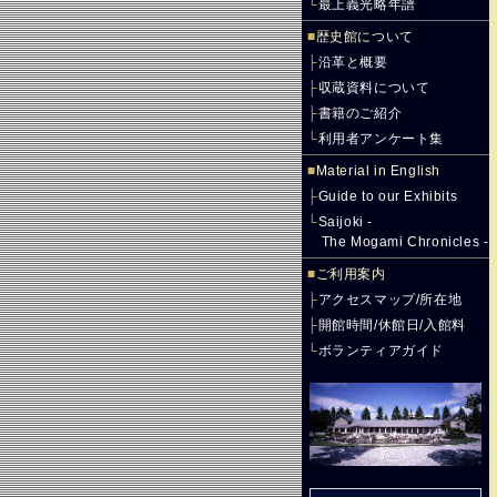
└
最上義光略年譜
■
歴史館について
├
沿革と概要
├
収蔵資料について
├
書籍のご紹介
└
利用者アンケート集
■
Material in English
├
Guide to our Exhibits
└
Saijoki -
The Mogami Chronicles -
■
ご利用案内
├
アクセスマップ/所在地
├
開館時間/休館日/入館料
└
ボランティアガイド