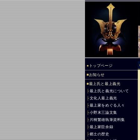
●
トップページ
■
お知らせ
■
最上氏と最上義光
├
最上氏と義光について
├
文化人最上義光
├
最上家をめぐる人々
├
小野末三論文集
├
片桐繁雄執筆資料集
├
最上家臣余録
├
郷土の歴史