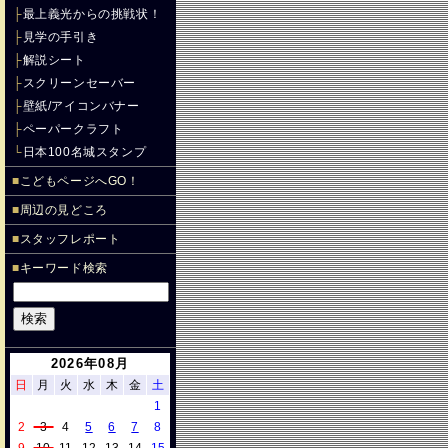
├
最上義光からの挑戦状！
├
見学の手引き
├
解説シート
├
スクリーンセーバー
├
壁紙/アイコンバナー
├
ペーパークラフト
└
日本100名城スタンプ
■
こどもページへGO！
■
周辺の見どころ
■
スタッフレポート
■
キーワード検索
2026年08月
日
月
火
水
木
金
土
1
2
3
4
5
6
7
8