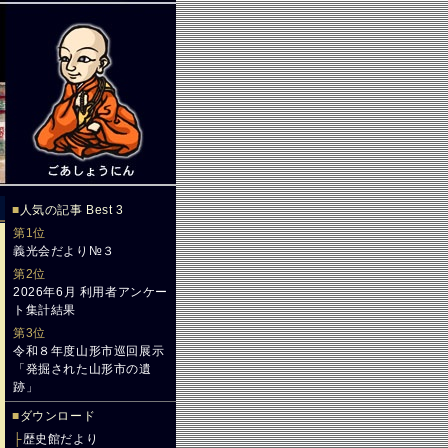
■
人気の記事 Best 3
第1位
義光会だより№３
第2位
2026年6月 利用者アンケー
ト集計結果
第3位
令和８年度山形市巡回展示
「発掘された山形市の遺
跡」
■
ダウンロード
├
歴史館だより