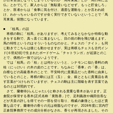
か日常習慣となってしまっているのが「馬耳東風」とか「馬の耳に念
仏」とかでして。家人からは「無駄遣いなどせず、もっと貯金しろ」
とか、医者からは「食事に気を付け、適度な運動を」とか言われ続
け、わかっちゃいるのですが全く実行できていないということで「馬
耳東風」状態になっています。
■ 「桂馬」の話
将棋の駒に「桂馬」がありますが、考えてみるとなかなか特殊な動
きをする駒で、真っ直ぐに進まないし、目の前の駒を飛び越えます。
馬の特性というのはそういうものなのかと。チェスの「ナイト」も同
じ動きでこちらは後にも動かせますが、実は将棋もチェスも古代イン
ド(６世紀頃)で生まれたボードゲーム「チャトランガ」が起源とのこ
とで、偶然の一致ではないようです。
では「桂馬」の「桂」とは何かというと、シナモンに似た香料の肉
桂（にっけい）の木の皮のことです。ちなみに「香車」の「香」は、
白檀などの高級香木のことで、平安時代に貴重品だった香料に由来し
ているとのこと。将棋の駒には王（玉）、金、銀とともに貴重品を表
す言葉がつけられていますが、チェスの駒は主に階級を表す言葉であ
るのとは対照的です。
さて、蘭奢待(らんじゃたい)と称される貴重な香木があります。正
倉院が保管する香木(正式名称「黄熟香」)で、足利義政や織田信長な
どが天皇の許しを得てその一部を切り取り、権威の象徴としたほど貴
重な品です。蘭奢待の香りの元は樹脂なのですが、2024年度に宮内庁
正倉院事務所でその成分分析がなされ、香りが再現されました。その