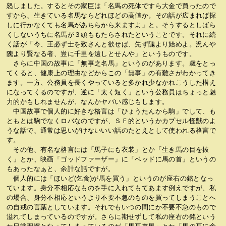
怒しました。するとその家臣は「名馬の死体ですら大金で買ったので
すから、生きている名馬ならどれほどの高値か。その話が広まれば探
しに行かなくても名馬があちらから来ますよ」と。そうするとしばら
くしないうちに名馬が３頭ももたらされたということです。それに続
く話が「今、王必ず士を致さんと欲せば、先ず隗より始めよ。況んや
隗より賢なる者、豈に千里を遠しとせんや」というものです。
さらに中国の故事に「無事之名馬」というのがあります。歳をとっ
てくると、健康上の理由などからこの「無事」の有難さがわかってき
ます。一方、公務員を長くやっていると多かれ少なかれこうした構え
になってくるのですが、逆に「太く短く」という公務員はちょっと魅
力的かもしれませんが、なんかヤバい感じもします。
中国故事で個人的に好きな格言は「ひょうたんから駒」でして、も
ともとは駒でなくロバなのですが、ＳＦ的というかカプセル怪獣のよ
うな話で、通常は思いがけないいい話のたとえとして使われる格言で
す。
その他、有名な格言には「馬子にも衣装」とか「生き馬の目を抜
く」とか、映画「ゴッドファーザー」に「ベッドに馬の首」というの
もあったなぁと、余計な話ですが。
個人的には「ほいど(乞食)が馬を買う」というのが座右の銘となっ
ています。身分不相応なものを手に入れてもてあます例えですが、私
の場合、身分不相応というより不要不急のものを買ってしまうことへ
の自戒の言葉としています。それでもいつの間にか不要不急のもので
溢れてしまっているのですが。さらに期せずして私の座右の銘という