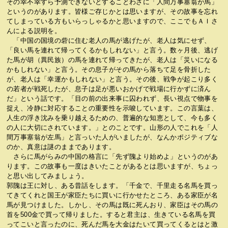
その幸不幸すら予測できないとすることわざに「人間万事塞翁が馬」
というのがあります。皆様ご存じかとは思いますが、その故事を忘れ
てしまっている方もいらっしゃるかと思いますので、ここでもＡＩさ
んによる説明を。
「中国の国境の砦に住む老人の馬が逃げたが、老人は気にせず、
「良い馬を連れて帰ってくるかもしれない」と言う。数ヶ月後、逃げ
た馬が胡（異民族）の馬を連れて帰ってきたが、老人は「災いになる
かもしれない」と言う。その息子がその馬から落ちて足を骨折した
が、老人は「幸運かもしれない」と言う。その後、戦争が起こり多く
の若者が戦死したが、息子は足が悪いおかげで戦場に行かずに済ん
だ」という話です。「目の前の出来事に囚われず、長い視点で物事を
捉え、冷静に対応することの重要性を示唆しています。この言葉は、
人生の浮き沈みを乗り越えるための、普遍的な知恵として、今も多く
の人に大切にされています。」とのことです。山形の人でこれを「人
間万事塞翁が左馬」と言っいた人がいましたが、なんかポジティブな
のか、真意は謎のままであります。
さらに馬がらみの中国の格言に「先ず隗より始めよ」というのがあ
ります。この故事も一度はきいたことがあるとは思いますが、ちょっ
と思い出してみましょう。
郭隗は王に対し、ある昔話をします。「千金で、千里走る名馬を買っ
てきてくれと国王が家臣たちに買いに行かせたところ、ある家臣が名
馬が見つけました。しかし、その馬は既に死んおり、家臣はその馬の
首を500金で買って帰りました。すると君主は、生きている名馬を買
ってこいと言ったのに、死んだ馬を大金はたいて買ってくるとはと激