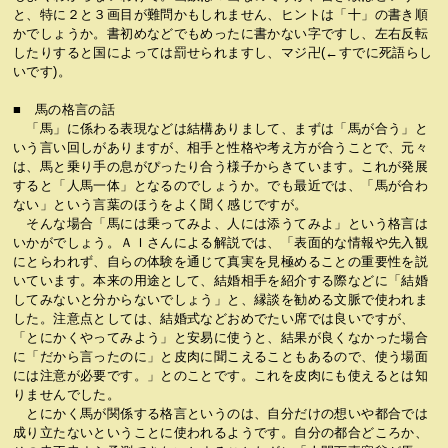
と、特に２と３画目が難問かもしれません、ヒントは「十」の書き順
かでしょうか。書初めなどでもめったに書かない字ですし、左右反転
したりすると国によっては罰せられますし、マジ卍(←すでに死語らし
いです)。
■ 馬の格言の話
「馬」に係わる表現などは結構ありまして、まずは「馬が合う」と
いう言い回しがありますが、相手と性格や考え方が合うことで、元々
は、馬と乗り手の息がぴったり合う様子からきています。これが発展
すると「人馬一体」となるのでしょうか。でも最近では、「馬が合わ
ない」という言葉のほうをよく聞く感じですが。
そんな場合「馬には乗ってみよ、人には添うてみよ」という格言は
いかがでしょう。ＡＩさんによる解説では、「表面的な情報や先入観
にとらわれず、自らの体験を通じて真実を見極めることの重要性を説
いています。本来の用途として、結婚相手を紹介する際などに「結婚
してみないと分からないでしょう」と、縁談を勧める文脈で使われま
した。注意点としては、結婚式などおめでたい席では良いですが、
「とにかくやってみよう」と安易に使うと、結果が良くなかった場合
に「だから言ったのに」と皮肉に聞こえることもあるので、使う場面
には注意が必要です。」とのことです。これを皮肉にも使えるとは知
りませんでした。
とにかく馬が関係する格言というのは、自分だけの想いや都合では
成り立たないということに使われるようです。自分の都合どころか、