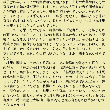
様子は昨年、テレビの特集番組でも紹介され、上野の森美術館でその
香りがする匂い袋が販売されました。それを入手した当館関係者Ｕさ
んが当館に持参してきました。職員皆で嗅がせていただいたのです
が、それはシトラス系でもフローラル系でもなく、白檀のような甘い
香りに肉桂のようなスパイシィな香りが混ざるような、つまりは桂馬
と香車とを足したような香りでした。
ここでふと思ったのですが、将棋の駒に「蘭奢待」という駒があれ
ば面白いのではないと。あるいは桂馬や香車が金に成るかわりに「蘭
奢待」になるのはどうかと。「蘭奢待」という以上、その動きは、足
利義政や織田信長すらも意のままにならないぐらいであるわけで、例
えば、単に金に成るだけでなく、好きな所に跳べる、つまり「ワー
プ」ができる、まあ、金の持ち駒のような、まあ、勝手な思い付きで
すが。
桂馬に関することわざや格言には、その特徴的な動きから面白いも
のがあり、「桂馬の高跳び歩の餌食」（調子に乗って高く跳びすぎる
と、低い歩兵に取られてしまう）とか、「桂馬は控えて打て」（桂馬
は他の駒と異なり、手詰まりになりやすいため、すぐに攻めずに手持
ちにしておけ）というものがありました。駒が後退できればまた、違
う格言になっていたかも。将棋については全くもって素人なのです
が、初心者にとってこの「桂馬」や「香車」はどう使っていいのかわ
からないとも言われ、それでも持ち駒にあれば相手をかく乱するのに
有効で、特に終盤で大駒(角・飛車)などと組み合わせれば手強いもの
となるそうです。