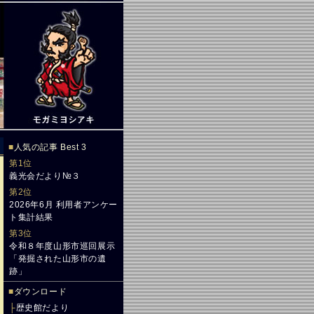
■
人気の記事 Best 3
第1位
義光会だより№３
第2位
2026年6月 利用者アンケー
ト集計結果
第3位
令和８年度山形市巡回展示
「発掘された山形市の遺
跡」
■
ダウンロード
├
歴史館だより