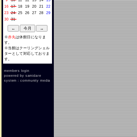
9
10
11
12
13
14
15
16
17
18
19
20
21
22
23
24
25
26
27
28
29
30
31
※
赤丸
は休館日になりま
す。
※当館はクーリングシェル
ターとして対応しておりま
す。
members login
powered by
samidare
system：community media