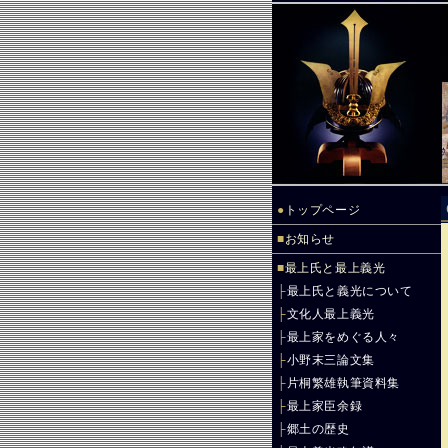
●
トップページ
■
お知らせ
■
最上氏と最上義光
├
最上氏と義光について
├
文化人最上義光
├
最上家をめぐる人々
├
小野末三論文集
├
片桐繁雄執筆資料集
├
最上家臣余録
├
郷土の歴史