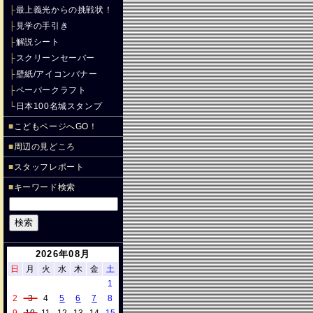
├
最上義光からの挑戦状！
├
見学の手引き
├
解説シート
├
スクリーンセーバー
├
壁紙/アイコンバナー
├
ペーパークラフト
└
日本100名城スタンプ
■
こどもページへGO！
■
周辺の見どころ
■
スタッフレポート
■
キーワード検索
2026年08月
日
月
火
水
木
金
土
1
2
3
4
5
6
7
8