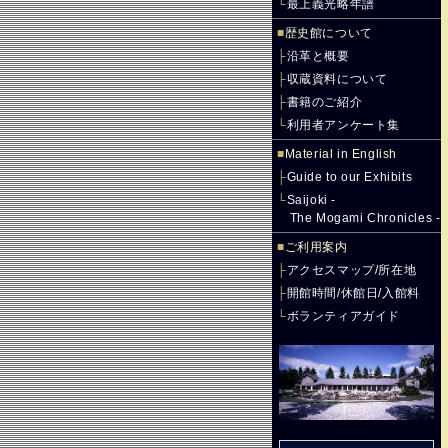
└
最上義光略年譜
■
歴史館について
├
沿革と概要
├
収蔵資料について
├
書籍のご紹介
└
利用者アンケート集
■
Material in English
├
Guide to our Exhibits
└
Saijoki -
The Mogami Chronicles -
■
ご利用案内
├
アクセスマップ/所在地
├
開館時間/休館日/入館料
└
ボランティアガイド