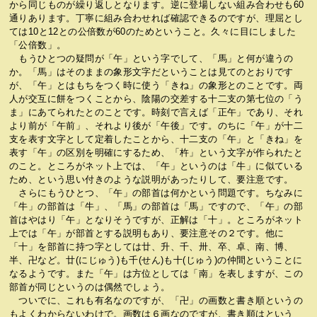
から同じものが繰り返しとなります。逆に登場しない組み合わせも60
通りあります。丁寧に組み合わせれば確認できるのですが、理屈とし
ては10と12との公倍数が60のためということ。久々に目にしました
「公倍数」。
もうひとつの疑問が「午」という字でして、「馬」と何が違うの
か。「馬」はそのままの象形文字だということは見てのとおりです
が、「午」とはもちをつく時に使う「きね」の象形とのことです。両
人が交互に餅をつくことから、陰陽の交差する十二支の第七位の「う
ま」にあてられたとのことです。時刻で言えば「正午」であり、それ
より前が「午前」、それより後が「午後」です。のちに「午」が十二
支を表す文字として定着したことから、十二支の「午」と「きね」を
表す「午」の区別を明確にするため、「杵」という文字が作られたと
のこと。ところがネット上では、「午」というのは「牛」に似ている
ため、という思い付きのような説明があったりして、要注意です。
さらにもうひとつ、「午」の部首は何かという問題です。ちなみに
「牛」の部首は「牛」、「馬」の部首は「馬」ですので、「午」の部
首はやはり「午」となりそうですが、正解は「十」。ところがネット
上では「午」が部首とする説明もあり、要注意その２です。他に
「十」を部首に持つ字としては廿、升、千、卅、卒、卓、南、博、
半、卍など。廿(にじゅう)も千(せん)も十(じゅう)の仲間ということに
なるようです。また「午」は方位としては「南」を表しますが、この
部首が同じというのは偶然でしょう。
ついでに、これも有名なのですが、「卍」の画数と書き順というの
もよくわからないわけで。画数は６画なのですが、書き順はという