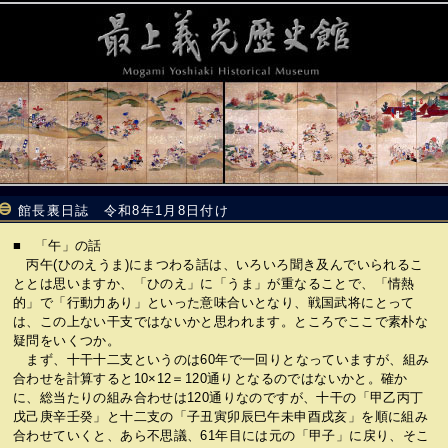
館長裏日誌 令和8年1月8日付け
■ 「午」の話
丙午(ひのえうま)にまつわる話は、いろいろ聞き及んでいられるこ
ととは思いますか、「ひのえ」に「うま」が重なることで、「情熱
的」で「行動力あり」といった意味合いとなり、戦国武将にとって
は、この上ない干支ではないかと思われます。ところでここで素朴な
疑問をいくつか。
まず、十干十二支というのは60年で一回りとなっていますが、組み
合わせを計算すると10×12＝120通りとなるのではないかと。確か
に、総当たりの組み合わせは120通りなのですが、十干の「甲乙丙丁
戊己庚辛壬癸」と十二支の「子丑寅卯辰巳午未申酉戌亥」を順に組み
合わせていくと、あら不思議、61年目には元の「甲子」に戻り、そこ