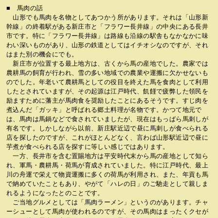
■ 馬肉の話
山形でも馬肉を名物としてあつかう所があります。それは「山形新
幹線」の終着駅がある新庄市と「フラワー長井線」の中央にある長井
市です。特に「フラワー長井線」は路線も沿線の駅舎もなかなかに味
わい深いものがあり、山形の鉄道としてはイチオシなのですが、それ
はまた別の機会にでも。
新庄市が位置する最上地方は、古くから馬の産地でした。農家では
農耕馬の飼育が行われ、雪の多い地域での農業や運搬に欠かせないも
のでした。年老いて農耕馬としての役目を終えた馬を食肉として利用
したとされていますが、その起源は江戸時代、飢饉で疲弊した領民を
励ますために藩主が馬肉食を奨励したことにあるそうです。すじ肉を
煮込んだ「ガッキ」と呼ばれる郷土料理が名物です。かつて地元で
は、馬肉は馬鍋などで食されていましたが、現在はもっぱら馬刺しが
有名です。しかしながら以前、新庄駅近辺で昼に馬刺しが食べられる
店を探したのですが、これがほとんどなく、言わば山形駅近辺で昼に
芋煮が食べられる店を探すに等しい感じではあります。
一方、長井市を含む置賜地方は平安時代末から馬の産地として知ら
れ、軍馬・農耕馬・荷馬が育成されていました。特に江戸時代、最上
川の舟運で栄えて物資運搬に多くの荷馬が利用され、また、年貢も馬
で納めていたこともあり、やがて「ハレの日」のご馳走として親しま
れるようになったとのことです。
ご当地グルメとしては「馬肉ラーメン」というのがあります。チャ
ーシューとして馬肉が使われるのですが、その馬肉はまったくクセが