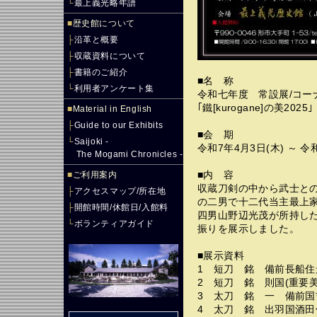
└
最上義光略年譜
■
歴史館について
├
沿革と概要
├
収蔵資料について
├
書籍のご紹介
■名 称
└
利用者アンケート集
令和七年度 常設展/コ
｢鐵[kurogane]の美20
■
Material in English
├
Guide to our Exhibits
■会 期
└
Saijoki -
令和7年4月3日(木) ～ 
The Mogami Chronicles -
■
ご利用案内
■内 容
収蔵刀剣の中から武士と
├
アクセスマップ/所在地
の二男で十二代当主最上
├
開館時間/休館日/入館料
四男山野辺光茂が所持した
└
ボランティアガイド
振りを展示しました。
■展示資料
1 短刀 銘 備前長船住
2 短刀 銘 則国(重要美
3 太刀 銘 一 備前国吉
4 太刀 銘 出羽国酒田