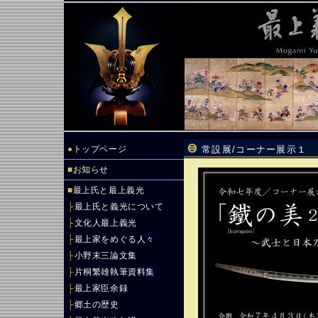
●
トップページ
常設展/コーナー展示１ ｢鐵[
■
お知らせ
■
最上氏と最上義光
├
最上氏と義光について
├
文化人最上義光
├
最上家をめぐる人々
├
小野末三論文集
├
片桐繁雄執筆資料集
├
最上家臣余録
├
郷土の歴史