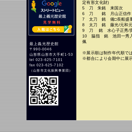
定有形文化財)
5 刀 朱銘 来国次
6 刀 銘 月山正信
7 太刀 銘 備□長
8 太刀 銘 藤光/元和
9 刀 銘 水心子正秀/
10 脇指 銘 池田一秀
佩
最上義光歴史館
〒990-0046
※展示順は制作年代順で
山形県山形市大手町1-53
※都合により会期中に展
tel 023-625-7101
fax 023-625-7102
（
山形市文化振興事業団
）