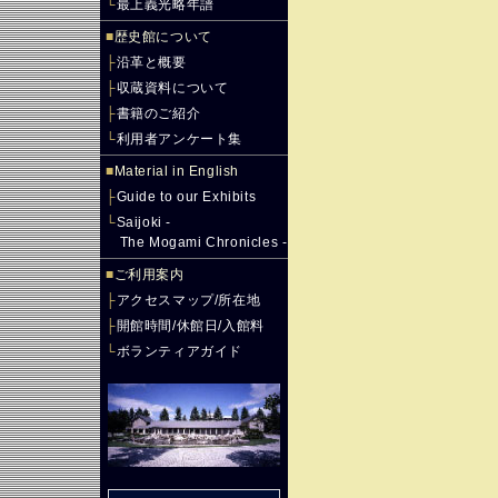
└
最上義光略年譜
■
歴史館について
├
沿革と概要
├
収蔵資料について
├
書籍のご紹介
└
利用者アンケート集
■
Material in English
├
Guide to our Exhibits
└
Saijoki -
The Mogami Chronicles -
■
ご利用案内
├
アクセスマップ/所在地
├
開館時間/休館日/入館料
└
ボランティアガイド