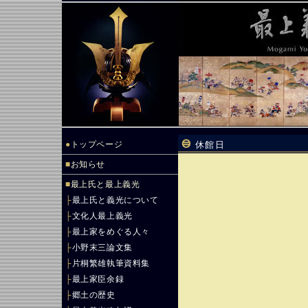
●
トップページ
休館日
■
お知らせ
■
最上氏と最上義光
├
最上氏と義光について
├
文化人最上義光
├
最上家をめぐる人々
├
小野末三論文集
├
片桐繁雄執筆資料集
├
最上家臣余録
├
郷土の歴史