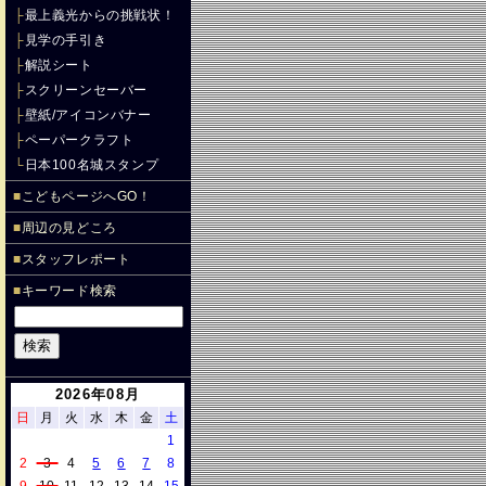
├
最上義光からの挑戦状！
├
見学の手引き
├
解説シート
├
スクリーンセーバー
├
壁紙/アイコンバナー
├
ペーパークラフト
└
日本100名城スタンプ
■
こどもページへGO！
■
周辺の見どころ
■
スタッフレポート
■
キーワード検索
2026年08月
日
月
火
水
木
金
土
1
2
3
4
5
6
7
8