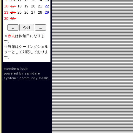
9
10
11
12
13
14
15
16
17
18
19
20
21
22
23
24
25
26
27
28
29
30
31
※
赤丸
は休館日になりま
す。
※当館はクーリングシェル
ターとして対応しておりま
す。
members login
powered by
samidare
system：community media