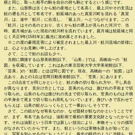
棋と同じ、取った相手の駒を自分の持ち駒とするという感じです。
また、山形県は古くから鮭の産地として名高く、最上川やその支流は
鮭の遡る川として有名です。鮭延城のあった真室川町を流れる「真室
川」は、途中「鮭川」に合流し、「最上川」へとつながります。この
「鮭川」はその名のとおり、古くから鮭の遡上が見られた河川で、当
時、庭月城があった現在の鮭川村を流れています。庭月城は鮭延城と同
じく天正9年(1581年)に義光に攻め落とされました。
※この度の豪雨災害により被災されました最上川・鮭川流域の皆様に
は、心よりお見舞い申し上げます。
さて、ここで鮭のお話も少々。
当館に隣接する山形美術館(以下、「山美」)では、高橋由一の「鮭
図」を収蔵しています。これはあの東京芸術大学大学美術館(以下、
「芸美」)の「鮭図」とほぼ同じ図です。現在、高橋由一の「鮭図」は3
点あり、あとの1点は笠間日動美術館(以下、「笠美」)にあります。
この3点全てが同じかというと、鮭の身の切り取られ方や、干し具合
が異なります。見分け方としては、芸美のものは、腹びれの手前まで切
り取られ、山美のものは腹びれの先まで切り取られ、笠美のものは片側
の半身全て尾まで切り取られ荷札もついています。身びいきで言わせて
もらえば、山美の鮭がふっくらとして一番おいしそうです。
さて、この絵がなぜ有名なのか、なぜ題材が鮭なのかということです
が、まず、有名であるのは、油彩画で最初の重要文化財となったからで
す。それは油彩という日本では新しい技法により、本物そっくりの描写
がなされていたからです。また、鮭というのは実物を誰もが知ってお
り、写実を知らせるのにちょうどよく、義光の時代のように当時も、鮭