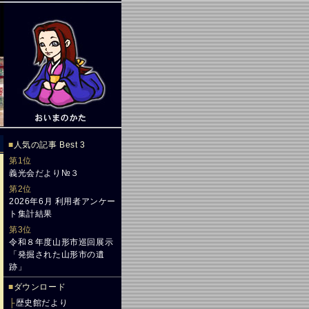
■
人気の記事 Best 3
第1位
義光会だより№３
第2位
2026年6月 利用者アンケー
ト集計結果
第3位
令和８年度山形市巡回展示
「発掘された山形市の遺
跡」
■
ダウンロード
├
歴史館だより