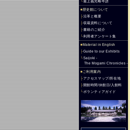
└
最上義光略年譜
■
歴史館について
├
沿革と概要
├
収蔵資料について
├
書籍のご紹介
└
利用者アンケート集
■
Material in English
├
Guide to our Exhibits
└
Saijoki -
The Mogami Chronicles -
■
ご利用案内
├
アクセスマップ/所在地
├
開館時間/休館日/入館料
└
ボランティアガイド