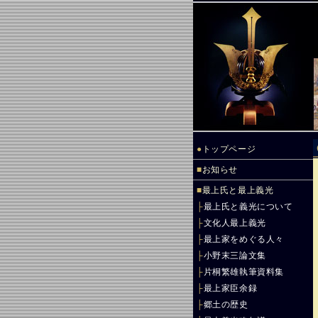
●
トップページ
■
お知らせ
■
最上氏と最上義光
├
最上氏と義光について
├
文化人最上義光
├
最上家をめぐる人々
├
小野末三論文集
├
片桐繁雄執筆資料集
├
最上家臣余録
├
郷土の歴史