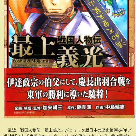
最近、戦国人物伝「最上義光」がコミック版日本の歴史第90巻(ポプ
ラ社刊)として出版されました。コミック版ということで、最上義光も