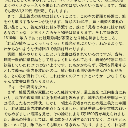
ようやくメジャー入りを果たしたのではないかという気がします。当館
でも税込1,320円で販売しております。
さて、最上義光の好物は鮭ということで、この本の冒頭と終盤に、鮭
をやり取りするシーンがあります。冒頭の1561年、妹・義姫の婚礼の
祝い品として、義光が妹に鮭を手渡すと、妹は「兄者は本当に鮭がお好
きなのじゃな」と言うところから物語は始まります。そして終盤の
1610年、敵方であった鮭延秀綱が家臣となり鮭を持参したところ、
「鮭延が鮭を……くっくっくっ」と義光が喜ぶという、わかるような、
わからないような伏線回収で物語は終わります。
実際、鮭をやりとりしたという文書は残されているのですが、当時、
世間一般的に贈答品として鮭はよく用いられており、義光が特別に鮭に
執着していたわけではないようです。にもかかわらず、羽州を評定する
として義光が庄内を攻めたのは、鮭が採れる川や海を得んがためだあ
る、との説が流れていて、これは全くのフェイクというか、少なくても
そんな文書は見当たりません。
では、その説明を少々。
まず、鮭延秀綱が家臣となった経緯ですが、最上義光は庄内進出にあ
たり、現在の真室川町にある鮭延城を攻めます。城主の鮭延秀綱は一度
は抵抗したものの降伏。しかし、領土を安堵されたため最上義光に恭順
し、鮭延城は庄内攻略の拠点となりました。鮭延秀綱は長谷堂城の戦い
でもめざましい活躍を見せ、その論功により1万1500石が与えられまし
た。義光の特徴としては、単に敵をせん滅するだけでなく、これぞと人
物については、敵であっても味方に引き込んでおり、まさしくこれは将