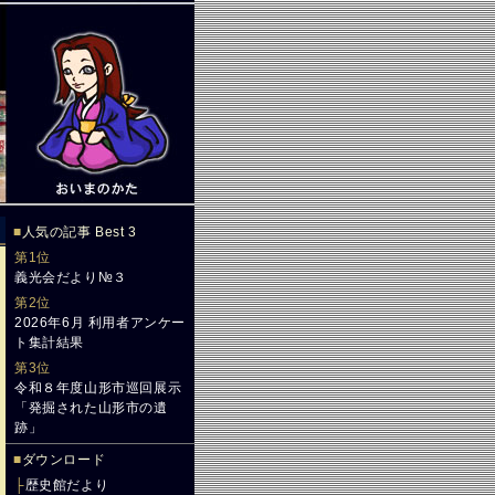
■
人気の記事 Best 3
第1位
義光会だより№３
第2位
2026年6月 利用者アンケー
ト集計結果
第3位
令和８年度山形市巡回展示
「発掘された山形市の遺
跡」
■
ダウンロード
├
歴史館だより