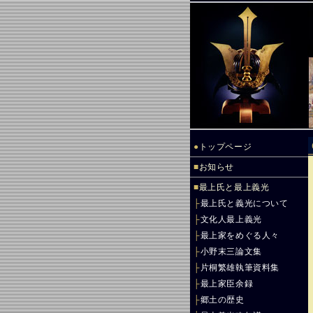
●
トップページ
■
お知らせ
■
最上氏と最上義光
├
最上氏と義光について
├
文化人最上義光
├
最上家をめぐる人々
├
小野末三論文集
├
片桐繁雄執筆資料集
├
最上家臣余録
├
郷土の歴史