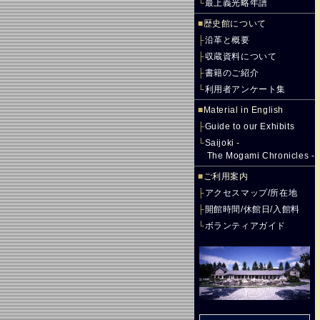
└
最上義光略年譜
■
歴史館について
├
沿革と概要
├
収蔵資料について
├
書籍のご紹介
└
利用者アンケート集
■
Material in English
├
Guide to our Exhibits
└
Saijoki -
The Mogami Chronicles -
■
ご利用案内
├
アクセスマップ/所在地
├
開館時間/休館日/入館料
└
ボランティアガイド