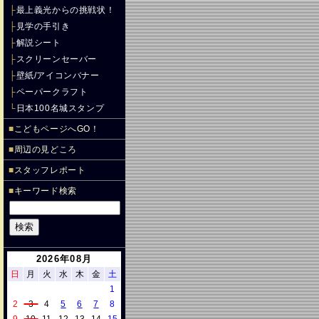
├
最上義光からの挑戦状！
├
見学の手引き
├
解説シート
├
スクリーンセーバー
├
壁紙/アイコンバナー
├
ペーパークラフト
└
日本100名城スタンプ
■
こどもページへGO！
■
周辺の見どころ
■
スタッフレポート
■
キーワード検索
2026年08月
日
月
火
水
木
金
土
1
2
3
4
5
6
7
8