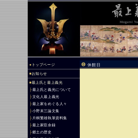
●
トップページ
休館日
■
お知らせ
■
最上氏と最上義光
├
最上氏と義光について
├
文化人最上義光
├
最上家をめぐる人々
├
小野末三論文集
├
片桐繁雄執筆資料集
├
最上家臣余録
├
郷土の歴史