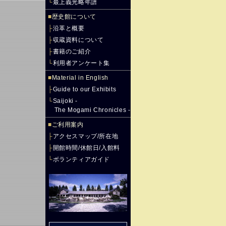
└
最上義光略年譜
■
歴史館について
├
沿革と概要
├
収蔵資料について
├
書籍のご紹介
└
利用者アンケート集
■
Material in English
├
Guide to our Exhibits
└
Saijoki -
The Mogami Chronicles -
■
ご利用案内
├
アクセスマップ/所在地
├
開館時間/休館日/入館料
└
ボランティアガイド