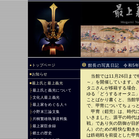
●
トップページ
館長の写真日記 令和5年
■
お知らせ
当館では11月26日まで
～」を開催しています。
■
最上氏と最上義光
タニさんが移籍する場合
├
最上氏と義光について
ゆる「どうするオータニ
├
文化人最上義光
ことばかり書くと、当館
├
最上家をめぐる人々
で、甲冑についてちょっ
甲冑（鎧兜）は、時代に
├
小野末三論文集
いきました。源平の時代は
├
片桐繁雄執筆資料集
戦」であり矢の防御が目
├
最上家臣余録
ん）のための軽快な動き
├
郷土の歴史
は鉄砲戦を前提とした甲