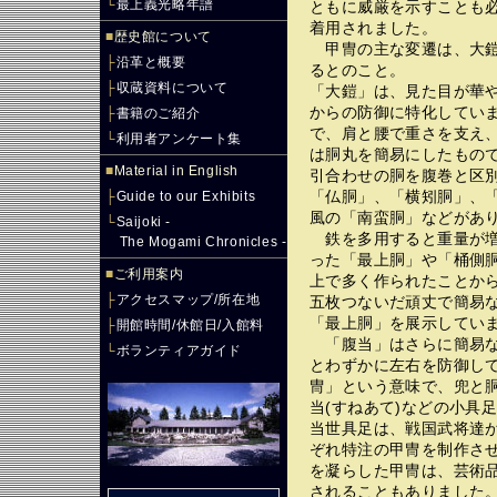
└
最上義光略年譜
ともに威厳を示すことも
着用されました。
■
歴史館について
甲冑の主な変遷は、大鎧
├
沿革と概要
るとのこと。
├
収蔵資料について
「大鎧」は、見た目が華
からの防御に特化してい
├
書籍のご紹介
で、肩と腰で重さを支え
└
利用者アンケート集
は胴丸を簡易にしたもの
■
Material in English
引合わせの胴を腹巻と区
「仏胴」、「横矧胴」、
├
Guide to our Exhibits
風の「南蛮胴」などがあ
└
Saijoki -
鉄を多用すると重量が増
The Mogami Chronicles -
った「最上胴」や「桶側
■
ご利用案内
上で多く作られたことか
├
アクセスマップ/所在地
五枚つないだ頑丈で簡易
「最上胴」を展示してい
├
開館時間/休館日/入館料
「腹当」はさらに簡易な
└
ボランティアガイド
とわずかに左右を防御し
冑」という意味で、兜と胴
当(すねあて)などの小具
当世具足は、戦国武将達
ぞれ特注の甲冑を制作さ
を凝らした甲冑は、芸術
されることもありました