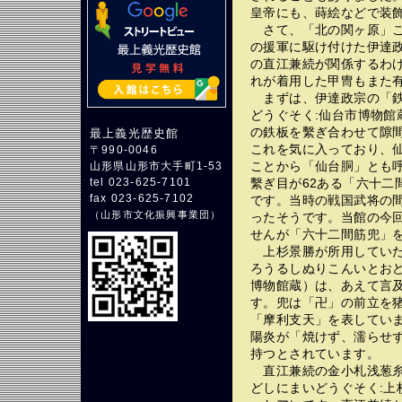
皇帝にも、蒔絵などで装
さて、「北の関ヶ原」こ
の援軍に駆け付けた伊達
の直江兼続が関係するわ
れが着用した甲冑もまた
まずは、伊達政宗の「鉄
どうぐそく:仙台市博物館
の鉄板を繫ぎ合わせて隙
最上義光歴史館
これを気に入っており、
〒990-0046
ことから「仙台胴」とも
山形県山形市大手町1-53
繫ぎ目が62ある「六十二
tel 023-625-7101
fax 023-625-7102
です。当時の戦国武将の
（
山形市文化振興事業団
）
ったそうです。当館の今
せんが「六十二間筋兜」
上杉景勝が所用していた
ろうるしぬりこんいとおど
博物館蔵）は、あえて言
す。兜は「卍」の前立を
「摩利支天」を表してい
陽炎が「焼けず、濡らせ
持つとされています。
直江兼続の金小札浅葱糸
どしにまいどうぐそく:上