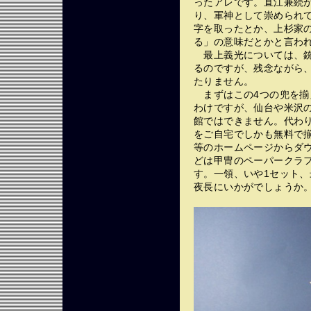
ったアレです。直江兼続
り、軍神として崇められ
字を取ったとか、上杉家
る」の意味だとかと言わ
最上義光については、銃
るのですが、残念ながら
たりません。
まずはこの4つの兜を揃
わけですが、仙台や米沢
館ではできません。代わ
をご自宅でしかも無料で
等のホームページからダ
どは甲冑のペーパークラ
す。一領、いや1セット、最
夜長にいかがでしょうか