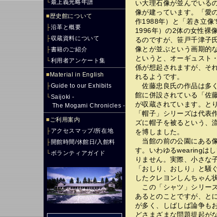
└
最上義光略年譜
い大理石像が並んでいる
像が建っています。「愛
■
歴史館について
作1988年）と「若き立像
├
沿革と概要
1996年）の2体の女性
├
収蔵資料について
るのですが、笹戸千津子
像とが並ぶという画期的
├
書籍のご紹介
というと、オーギュスト
└
利用者アンケート集
係が想起されますが、そ
■
Material in English
れるようです。
佐藤忠良氏の作品は多く
├
Guide to our Exhibits
館に併設されている「佐藤
└
Saijoki -
が収蔵されています。と
The Mogami Chronicles -
「帽子」シリーズは代表
■
ご利用案内
ズに帽子を被るという、
├
アクセスマップ/所在地
を博しました。
当館の前の公園にある像
├
開館時間/休館日/入館料
す。いわゆるwearingはし
└
ボランティアガイド
りません。実際、小さな
「おしり、おしり」と騒
したクレヨンしんちゃん
この「シャツ」シリーズ
あるとのことですが、と
が多く、しばしば論争も
どさまざまな問題提起が