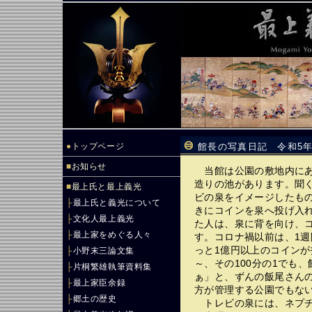
●
トップページ
館長の写真日記 令和5年
■
お知らせ
当館は公園の敷地内にあ
造りの池があります。聞
■
最上氏と最上義光
ビの泉をイメージしたも
├
最上氏と義光について
きにコインを泉へ投げ入
├
文化人最上義光
た人は、泉に背を向け、
├
最上家をめぐる人々
す。コロナ禍以前は、1週間に
っと1億円以上のコイン
├
小野末三論文集
～、その100分の1でも
├
片桐繁雄執筆資料集
ぁ」と、ずんの飯尾さん
├
最上家臣余録
方が管理する公園でもな
├
郷土の歴史
トレビの泉には、ネプチ