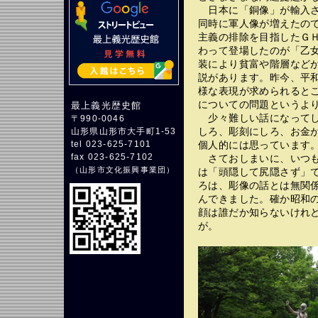
日本に「銅像」が輸入さ
同時に軍人像が増えたの
主義の排除を目指したＧ
わって登場したのが「乙
装により貧富や階層など
説があります。昨今、平
様な表現が求められると
についての問題というよ
最上義光歴史館
少々難しい話になってし
〒990-0046
しろ、彫刻にしろ、お金
山形県山形市大手町1-53
個人的には思っています
tel 023-625-7101
fax 023-625-7102
さておしまいに、いつも
（
山形市文化振興事業団
）
は「頭隠して尻隠さず」
ろは、彫像の話とは無関
んできました。確か昭和
顔は誰だか知らないけれ
が。