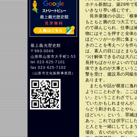
ホテル新館は、築28年で
いきなり早い感じです。
筒井康隆の小説に「横車
もともと腕の立つ大工で
ので疎んじられ、仕事は
物にはそこを押すと全体
ほどヘソが一か所に集ま
きのことを考えヘソを作
最上義光歴史館
は、素人の目にはとまら
〒990-0046
つけ解体できるのは大八
山形県山形市大手町1-53
長持ちばかりがよいので
tel 023-625-7101
fax 023-625-7102
体できるのが大事という
（
山形市文化振興事業団
）
撃を受け、建設系の同級
あります。
またもや話が横道に逸れ
ようにことわざを。ここ
い」ということわざでし
ていたかもしれませんが
らどう刺されることやら
ほどいい」という、罪滅
あっ、これでは伏字にし
と人とを一緒にしてしま
場合、古いのがいいのか