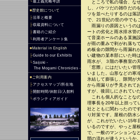
└
最上義光略年譜
ところで私の場合、なぜ
し、バケツだの雑巾だの
■
歴史館について
ツを並べたりするのは落
├
沿革と概要
で、21世紀の世の中でも
├
収蔵資料について
雨漏りの原因というのは
ートの劣化と雨水排水管
├
書籍のご紹介
て音楽ホールのある某施
└
利用者アンケート集
が雨の重みで剥がれ落ち
■
Material in English
め板金の隙間から雨漏れが
い建物の某本部にいた時
├
Guide to our Exhibits
雨水が、３階の事務室の
└
Saijoki -
「窓際」にはだいたい管
The Mogami Chronicles -
いました。山形などの寒
■
ご利用案内
氷結して膨張し、隙間が
├
アクセスマップ/所在地
から雨漏りが予見されて
すが、後回しにされてい
├
開館時間/休館日/入館料
これも個人的なことなの
└
ボランティアガイド
理事長を20年以上担って
社とともに関わったので
り対策です。屋根の防水
が、これがだいたい15年
いるのですが、やっと屋
で、一般のマンションな
間の流れが違うというか