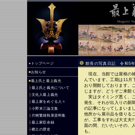
●
トップページ
館長の写真日記 令和5年
■
お知らせ
現在、当館では屋根の補
んでいます。工期は11月
■
最上氏と最上義光
おり開館しております。
├
最上氏と義光について
じますが、どうぞご来館
├
文化人最上義光
実はタイミング悪く、こ
├
最上家をめぐる人々
発生、それが出入りの新
の記事になってしまいま
├
小野末三論文集
他所から展示品を借りる
├
片桐繁雄執筆資料集
が。工事をすれば大丈夫!
├
最上家臣余録
面の間、だいたいその、人
├
郷土の歴史
も。