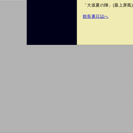
「大坂夏の陣」(最上屏風
館長裏日誌へ