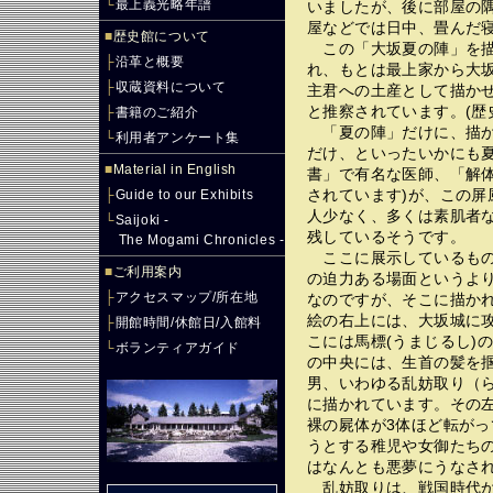
└
最上義光略年譜
いましたが、後に部屋の
屋などでは日中、畳んだ
■
歴史館について
この「大坂夏の陣」を描
├
沿革と概要
れ、もとは最上家から大
├
収蔵資料について
主君への土産として描か
と推察されています。(歴
├
書籍のご紹介
「夏の陣」だけに、描か
└
利用者アンケート集
だけ、といったいかにも夏
■
Material in English
書」で有名な医師、「解
されています)が、この
├
Guide to our Exhibits
人少なく、多くは素肌者
└
Saijoki -
残しているそうです。
The Mogami Chronicles -
ここに展示しているもの
■
ご利用案内
の迫力ある場面というよ
├
アクセスマップ/所在地
なのですが、そこに描か
絵の右上には、大坂城に
├
開館時間/休館日/入館料
こには馬標(うまじるし)
└
ボランティアガイド
の中央には、生首の髪を
男、いわゆる乱妨取り（
に描かれています。その
裸の屍体が3体ほど転が
うとする稚児や女御たち
はなんとも悪夢にうなさ
乱妨取りは、戦国時代か