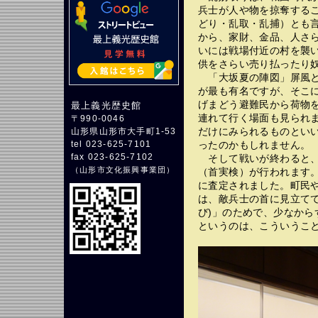
兵士が人や物を掠奪する
どり・乱取・乱捕）とも
から、家財、金品、人さ
いには戦場付近の村を襲
供をさらい売り払ったり
「大坂夏の陣図」屏風と
が最も有名ですが、そこに
げまどう避難民から荷物
最上義光歴史館
連れて行く場面も見られ
〒990-0046
だけにみられるものとい
山形県山形市大手町1-53
ったのかもしれません。
tel 023-625-7101
fax 023-625-7102
そして戦いが終わると、
（
山形市文化振興事業団
）
（首実検）が行われます
に査定されました。町民
は、敵兵士の首に見立てて
び)」のためで、少なか
というのは、こういうこと