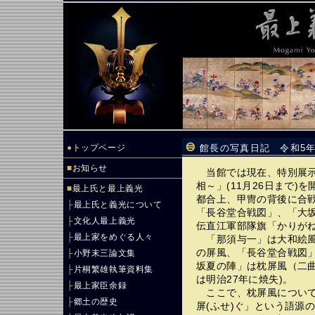
●
トップページ
館長の写真日記 令和5年
■
お知らせ
当館では現在、特別展示
相～」(11月26日まで
■
最上氏と最上義光
都合上、甲冑の背後に合
├
最上氏と義光について
「長谷堂合戦図」、「大
├
文化人最上義光
伝直江軍部隊旗「かりがね
├
最上家をめぐる人々
「那須与一」は大和絵風
の屏風、「長谷堂合戦図
├
小野末三論文集
坂夏の陣」は枕屏風（二
├
片桐繁雄執筆資料集
は明治27年に焼失)。
├
最上家臣余録
ここで、枕屏風について
├
郷土の歴史
屏(ふせ)ぐ」という語源