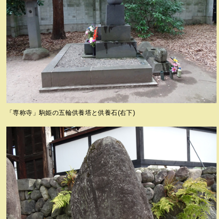
「専称寺」駒姫の五輪供養塔と供養石(右下)