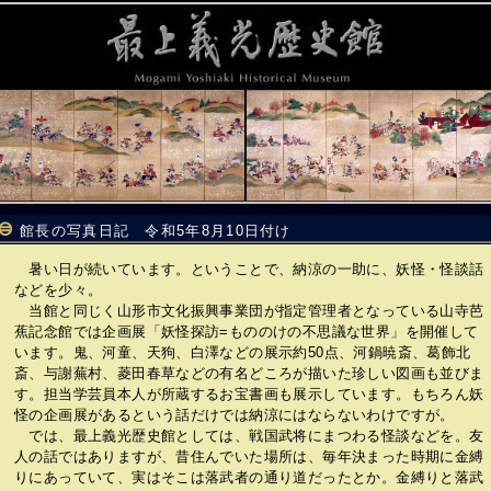
館長の写真日記 令和5年8月10日付け
暑い日が続いています。ということで、納涼の一助に、妖怪・怪談話
などを少々。
当館と同じく山形市文化振興事業団が指定管理者となっている山寺芭
蕉記念館では企画展「妖怪探訪=もののけの不思議な世界」を開催して
います。鬼、河童、天狗、白澤などの展示約50点、河鍋暁斎、葛飾北
斎、与謝蕪村、菱田春草などの有名どころが描いた珍しい図画も並びま
す。担当学芸員本人が所蔵するお宝書画も展示しています。もちろん妖
怪の企画展があるという話だけでは納涼にはならないわけですが。
では、最上義光歴史館としては、戦国武将にまつわる怪談などを。友
人の話ではありますが、昔住んでいた場所は、毎年決まった時期に金縛
りにあっていて、実はそこは落武者の通り道だったとか。金縛りと落武