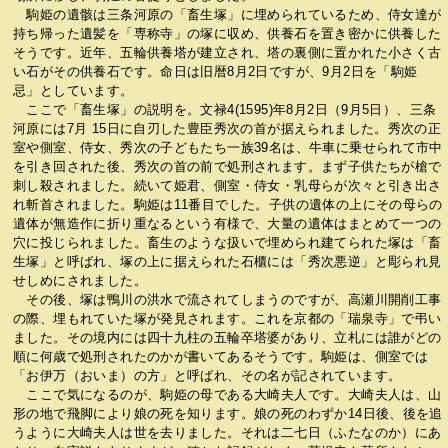
駒姫の遺骸は三条河原の「畜生塚」に埋められているため、侍女達が
持ち帰った遺髪を「専称寺」の塚に収め、供養石を置き密かに供養した
そうです。近年、五輪供養塔が建立され、塔の裏側に置かれた小さく古
い石がその供養石です。命日は旧暦8月2日ですが、9月2日を「駒姫
忌」としています。
ここで「畜生塚」の説明を。文禄4(1595)年8月2日（9月5日）、三条
河原には7月 15日に自刃した豊臣秀次の首が据えられました。秀次の正
室や側室、侍女、秀次の子どもたち一族39名は、牛車に乗せられて市中
を引き回された後、秀次の首の前で処刑されます。まず子供たちが槍で
刺し殺されました。続いて姫君、側室・侍女・乳母らが次々と引き出さ
れ斬首されました。駒姫は11番目でした。子供の遺体の上にその母らの
遺体が無造作に折り重なるという有様で、大量の遺体はまとめて一つの
穴に投じられました。畜生のような扱いで埋められ建てられた塚は「畜
生塚」と呼ばれ、塚の上に据えられた石櫃には「秀次悪逆」と彫られ見
せしめにされました。
その後、塚は鴨川の洪水で流されてしまうのですが、高瀬川開削工事
の際、埋もれていた塚が発見されます。これを京都の「瑞泉寺」で弔い
ました。その境内には四十九柱の五輪卒塔婆があり、立札には誰がどの
順に何歳で処刑されたのかが書いてあるそうです。駒姫は、側室では
「お伊万（おいま）の方」と呼ばれ、その名が記されています。
ここで気になるのが、駒姫の母である大崎夫人です。大崎夫人は、山
形の地で飛脚により娘の死を知ります。娘の死のわずか14日後、後を追
うように大崎夫人は世を去りました。それは二七日（ふたなのか）にあ