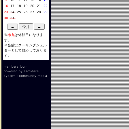
9
10
11
12
13
14
15
16
17
18
19
20
21
22
23
24
25
26
27
28
29
30
31
※
赤丸
は休館日になりま
す。
※当館はクーリングシェル
ターとして対応しておりま
す。
members login
powered by
samidare
system：community media