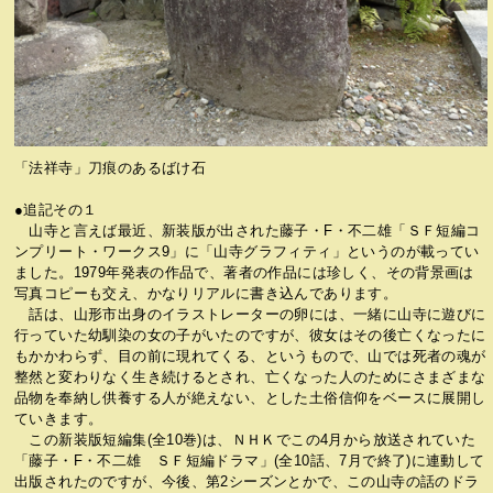
「法祥寺」刀痕のあるばけ石
●追記その１
山寺と言えば最近、新装版が出された藤子・F・不二雄「ＳＦ短編コ
ンプリート・ワークス9」に「山寺グラフィティ」というのが載ってい
ました。1979年発表の作品で、著者の作品には珍しく、その背景画は
写真コピーも交え、かなりリアルに書き込んであります。
話は、山形市出身のイラストレーターの卵には、一緒に山寺に遊びに
行っていた幼馴染の女の子がいたのですが、彼女はその後亡くなったに
もかかわらず、目の前に現れてくる、というもので、山では死者の魂が
整然と変わりなく生き続けるとされ、亡くなった人のためにさまざまな
品物を奉納し供養する人が絶えない、とした土俗信仰をベースに展開し
ていきます。
この新装版短編集(全10巻)は、ＮＨＫでこの4月から放送されていた
「藤子・F・不二雄 ＳＦ短編ドラマ」(全10話、7月で終了)に連動して
出版されたのですが、今後、第2シーズンとかで、この山寺の話のドラ