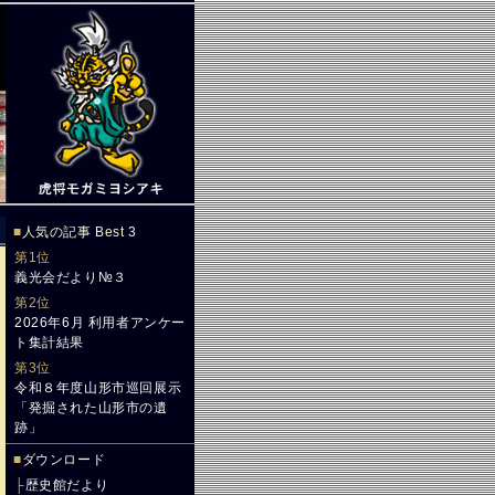
■
人気の記事 Best 3
第1位
義光会だより№３
第2位
2026年6月 利用者アンケー
ト集計結果
第3位
令和８年度山形市巡回展示
「発掘された山形市の遺
跡」
■
ダウンロード
├
歴史館だより