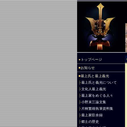
●
トップページ
■
お知らせ
■
最上氏と最上義光
├
最上氏と義光について
├
文化人最上義光
├
最上家をめぐる人々
├
小野末三論文集
├
片桐繁雄執筆資料集
├
最上家臣余録
├
郷土の歴史