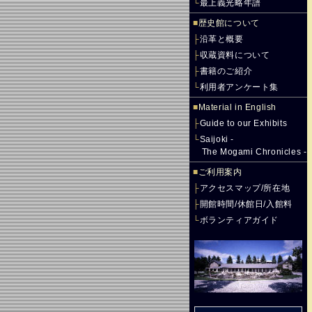
└
最上義光略年譜
■
歴史館について
├
沿革と概要
├
収蔵資料について
├
書籍のご紹介
└
利用者アンケート集
■
Material in English
├
Guide to our Exhibits
└
Saijoki -
The Mogami Chronicles -
■
ご利用案内
├
アクセスマップ/所在地
├
開館時間/休館日/入館料
└
ボランティアガイド