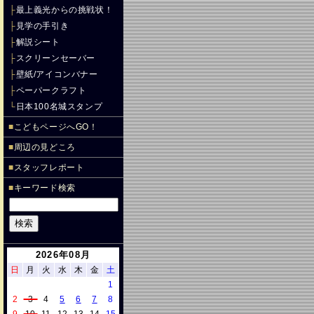
├
最上義光からの挑戦状！
├
見学の手引き
├
解説シート
├
スクリーンセーバー
├
壁紙/アイコンバナー
├
ペーパークラフト
└
日本100名城スタンプ
■
こどもページへGO！
■
周辺の見どころ
■
スタッフレポート
■
キーワード検索
2026年08月
日
月
火
水
木
金
土
1
2
3
4
5
6
7
8