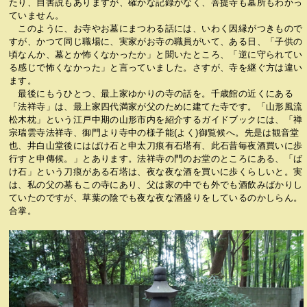
たり、自害説もありますが、確かな記録がなく、菩提寺も墓所もわかっ
ていません。
このように、お寺やお墓にまつわる話には、いわく因縁がつきもので
すが、かつて同じ職場に、実家がお寺の職員がいて、ある日、「子供の
頃なんか、墓とか怖くなかったか」と聞いたところ、「逆に守られてい
る感じで怖くなかった」と言っていました。さすが、寺を継ぐ方は違い
ます。
最後にもうひとつ、最上家ゆかりの寺の話を。千歳館の近くにある
「法祥寺」は、最上家四代満家が父のために建てた寺です。「山形風流
松木枕」という江戸中期の山形市内を紹介するガイドブックには、「禅
宗瑞雲寺法祥寺、御門より寺中の様子能(よく)御覧候へ。先是は観音堂
也、井白山堂後にはばけ石と申太刀痕有石塔有、此石昔毎夜酒買いに歩
行すと申傳候。」とあります。法祥寺の門のお堂のところにある、「ば
け石」という刀痕がある石塔は、夜な夜な酒を買いに歩くらしいと。実
は、私の父の墓もこの寺にあり、父は家の中でも外でも酒飲みばかりし
ていたのですが、草葉の陰でも夜な夜な酒盛りをしているのかしらん。
合掌。