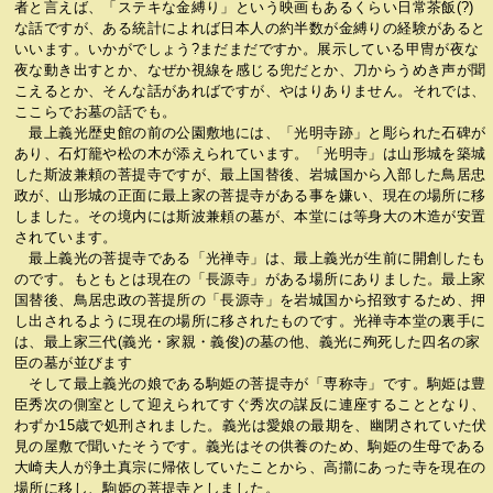
者と言えば、「ステキな金縛り」という映画もあるくらい日常茶飯(?)
な話ですが、ある統計によれば日本人の約半数が金縛りの経験があると
いいます。いかがでしょう?まだまだですか。展示している甲冑が夜な
夜な動き出すとか、なぜか視線を感じる兜だとか、刀からうめき声が聞
こえるとか、そんな話があればですが、やはりありません。それでは、
ここらでお墓の話でも。
最上義光歴史館の前の公園敷地には、「光明寺跡」と彫られた石碑が
あり、石灯籠や松の木が添えられています。「光明寺」は山形城を築城
した斯波兼頼の菩提寺ですが、最上国替後、岩城国から入部した鳥居忠
政が、山形城の正面に最上家の菩提寺がある事を嫌い、現在の場所に移
しました。その境内には斯波兼頼の墓が、本堂には等身大の木造が安置
されています。
最上義光の菩提寺である「光禅寺」は、最上義光が生前に開創したも
のです。もともとは現在の「長源寺」がある場所にありました。最上家
国替後、鳥居忠政の菩提所の「長源寺」を岩城国から招致するため、押
し出されるように現在の場所に移されたものです。光禅寺本堂の裏手に
は、最上家三代(義光・家親・義俊)の墓の他、義光に殉死した四名の家
臣の墓が並びます
そして最上義光の娘である駒姫の菩提寺が「専称寺」です。駒姫は豊
臣秀次の側室として迎えられてすぐ秀次の謀反に連座することとなり、
わずか15歳で処刑されました。義光は愛娘の最期を、幽閉されていた伏
見の屋敷で聞いたそうです。義光はその供養のため、駒姫の生母である
大崎夫人が浄土真宗に帰依していたことから、高擶にあった寺を現在の
場所に移し、駒姫の菩提寺としました。