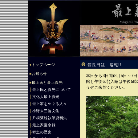
●
トップページ
館長日誌 速報!!
■
お知らせ
本日から3日間(8月5日～
館も午後6時(入館は午後5
■
最上氏と最上義光
うぞご来館ください。
├
最上氏と義光について
├
文化人最上義光
├
最上家をめぐる人々
├
小野末三論文集
├
片桐繁雄執筆資料集
├
最上家臣余録
├
郷土の歴史