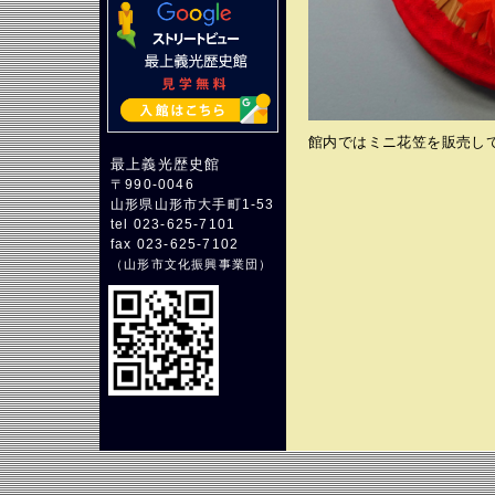
館内ではミニ花笠を販売して
最上義光歴史館
〒990-0046
山形県山形市大手町1-53
tel 023-625-7101
fax 023-625-7102
（
山形市文化振興事業団
）