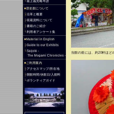
└
最上義光略年譜
■
歴史館について
├
沿革と概要
├
収蔵資料について
├
書籍のご紹介
└
利用者アンケート集
■
Material in English
├
Guide to our Exhibits
└
Saijoki -
当館の前には、約20軒ほど
The Mogami Chronicles -
■
ご利用案内
├
アクセスマップ/所在地
├
開館時間/休館日/入館料
└
ボランティアガイド