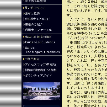
└
最上義光略年譜
揃た」、続く２番は「蔵
て、これに続く歌詞は何
■
歴史館について
りに浮かれでる」です。
├
沿革と概要
す。
├
収蔵資料について
さてさて、祭りと言えば
源は疫神怨霊を鎮める御霊会
├
書籍のご紹介
国に疫病が流行した時、そ
└
利用者アンケート集
ちなみ66本の矛(ほこ)
■
Material in English
てんのう)を祀ったのが始
祇園祭は7月1日から31
├
Guide to our Exhibits
すが、観光客でにぎわうの
└
Saijoki -
鉾の「山」というのは曳山
The Mogami Chronicles -
もわかるとおり、人形や
■
ご利用案内
とで、これに「鉾」を立
├
アクセスマップ/所在地
杉を立てる「山」もありま
り、神霊は尖ったものを
├
開館時間/休館日/入館料
飾品で飾られています。
└
ボランティアガイド
が、山鉾を擁する各地区
す。山鉾は「動く美術館
れているものもあります
近年は、巡行前日の宵山
鉾には灯が燈され、観光
す。中からは笛や太鼓、鉦
え、何とも風情がありま