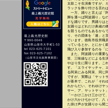
太鼓こそ生演奏ですが、
ラックを飾り付ける言わ
一方、踊りと言えば「阿
脚を運べば阿波踊り」な
ドな踊りです。男踊りは
女踊りはどれだけ鼻緒の
を競うものでもあるから
り、その団体を「連」と
最上義光歴史館
ています。徳島市役所職
〒990-0046
っているとか。とにかく
山形県山形市大手町1-53
飛び入り参加するのを「
tel 023-625-7101
fax 023-625-7102
また、阿波踊りの重要な
（
山形市文化振興事業団
）
笛、三味線などによる生
やはり生に限ります。こ
す。「エライヤッチャ、
る阿呆にみる阿呆、同じ
ですが、実際は「ヤット
が基本で、これが「それ
れからだい、それゆけヤ
サー、ア、ヤットヤット
「一かけ二かけ三かけて
かけ六かけ七かけて、八
た掛け声が女踊りから聞