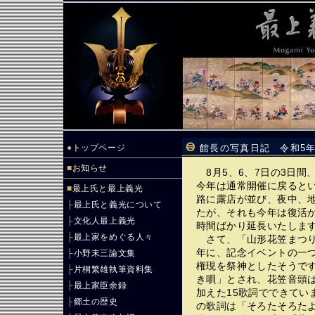
●
トップページ
館長の写真日記 令和5年
■
お知らせ
8月5、6、7日の3日間
今年は通常開催に戻ると
■
最上氏と最上義光
路に露店が並び、夜中、
├
最上氏と義光について
たが、それも今年は復活
├
文化人最上義光
時間ばかり延長いたしま
├
最上家をめぐる人々
さて、「山形花笠まつり」
年に、記念イベントの一
├
小野末三論文集
権現を祭神としたそうで
├
片桐繁雄執筆資料集
き唄」とされ、花笠音頭は
├
最上家臣余録
加えた15歌詞でできてい
├
郷土の歴史
の歌詞は「そろたそろた