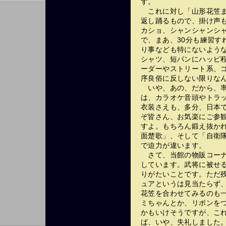
す。
これに対し「山形花笠ま
返し踊るもので、掛け声
カショ、シャンシャンシ
で、まあ、30分も練習す
り事なども特にないよう
シャツ、短パンにハッピ
ーダーやストリート系、
序良俗に反しない限りな
いや、あの、だから、率
は、カラオケ音頭やトラ
衣装さえも、多分、日本
ぞ皆さん、お気楽にご参
すよ。もちろん鍛え抜か
面楚歌」、そして「自衛
で迫力が違います。
さて、当館の物販コーナー
しています。武将に被せ
りがたいことです。ただ
ュアというは見当たらず
花笠を合わせてみるのも
ミちゃんとか、リボンを
かもいけそうですが、こ
ば、いや、失礼しました