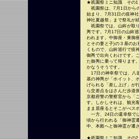
★祇園祭ミニ知識 その1
祇園祭は、7月1日から
始まり、7月31日の疫神
神社夏越祭」まで祭礼が
祇園祭では、山鉾が取り
輿です。7月17日の山鉾
われます。中御座・東御座
とその妻と子)の３基の
くもので、山鉾巡行で疫
御輿で出向くわけです。
た御輿に乗って帰ります
かなうそうです。
17日の神幸祭では、八
基の神輿が「ホイット、
げられる「差し上げ」が
ら交差点をはさんだ歩道
京都府警の警察官から「
す。しかしそれは、観光
まま居座るとそこがべス
一方、24日の還幸祭で
頃から行われる「御神霊
中、本殿へと御神霊が遷
★祇園祭ミニ知識 その2