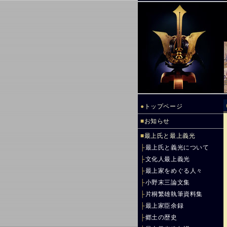
●
トップページ
■
お知らせ
■
最上氏と最上義光
├
最上氏と義光について
├
文化人最上義光
├
最上家をめぐる人々
├
小野末三論文集
├
片桐繁雄執筆資料集
├
最上家臣余録
├
郷土の歴史