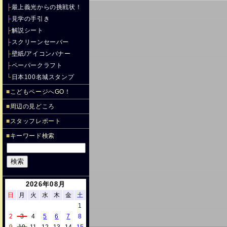
├
最上義光からの挑戦状！
├
見学の手引き
├
解説シート
├
スクリーンセーバー
├
壁紙/アイコンバナー
├
ペーパークラフト
└
日本100名城スタンプ
■
こどもページへGO！
■
周辺の見どころ
■
スタッフレポート
■
キーワード検索
2026年08月
日
月
火
水
木
金
土
1
2
3
4
5
6
7
8