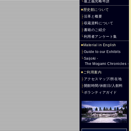
└
最上義光略年譜
■
歴史館について
├
沿革と概要
├
収蔵資料について
├
書籍のご紹介
└
利用者アンケート集
■
Material in English
├
Guide to our Exhibits
└
Saijoki -
The Mogami Chronicles -
■
ご利用案内
├
アクセスマップ/所在地
├
開館時間/休館日/入館料
└
ボランティアガイド