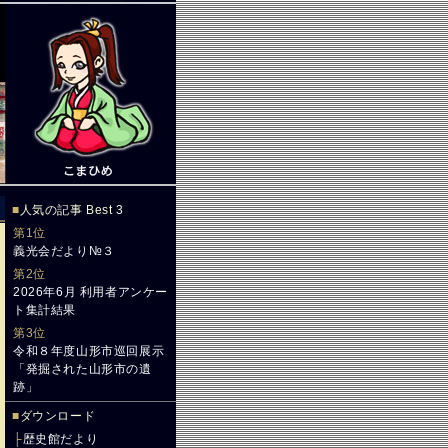
■
人気の記事 Best 3
第1位
義光会だより№３
第2位
2026年6月 利用者アンケー
ト集計結果
第3位
令和８年度山形市巡回展示
「発掘された山形市の遺
跡」
■
ダウンロード
├
歴史館だより