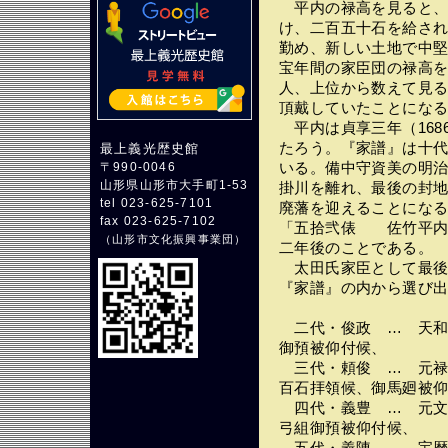
平内の禄高を見ると、
け、二百五十石を給さ
勤め、新しい土地で中
宝年間の家臣団の禄高
人、上位から数えて見
頂戴していたことにな
平内は貞享三年（168
たろう。『家譜』は十
最上義光歴史館
いる。備中守資美の明治
〒990-0046
山形県山形市大手町1-53
掛川を離れ、最後の封
tel 023-625-7101
廃藩を迎えることにな
fax 023-625-7102
「五拾弐俵 佐竹平内
（
山形市文化振興事業団
）
二年後のことである。
太田氏家臣として最後
『家譜』の内から選び
二代・俊政 … 天和
御預被仰付候、
三代・頼俊 … 元禄
百石拝領候、御馬廻被
四代・義豊 … 元文
弓組御預被仰付候、