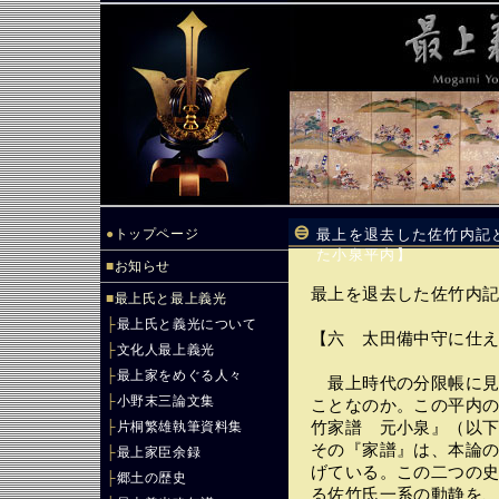
●
トップページ
最上を退去した佐竹内記
た小泉平内】
■
お知らせ
最上を退去した佐竹内
■
最上氏と最上義光
├
最上氏と義光について
【六 太田備中守に仕
├
文化人最上義光
├
最上家をめぐる人々
最上時代の分限帳に見
├
小野末三論文集
ことなのか。この平内
├
片桐繁雄執筆資料集
竹家譜 元小泉』（以
その『家譜』は、本論
├
最上家臣余録
げている。この二つの
├
郷土の歴史
る佐竹氏一系の動静を