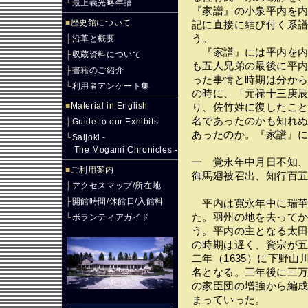
└
最上義光略年譜
『家譜』の小泉平内を
■
歴史館について
記に直接に結び付く系
う。
├
沿革と概要
『家譜』には平内を内
├
収蔵資料について
も五人兄弟の最後に平
├
書籍のご紹介
った事情と時期は分か
└
利用者アンケート集
の時に、「元禄十三庚
■
Material in English
り、佐竹姓に復したこ
名であったのかも知れ
├
Guide to our Exhibits
あったのか。『家譜』
└
Saijoki -
The Mogami Chronicles -
一 覚永年中月日不知
■
ご利用案内
御馬廻被召出、知行百
├
アクセスマップ/所在地
├
開館時間/休館日/入館料
平内は寛永年中に瑞華
た。羽州の地を去って
└
ボランティアガイド
う。平内の主となる太
の時期は遅く、資宗が
二年（1635）に下野
名となる。三年後に三
の家臣団の増強から編
まっていった。