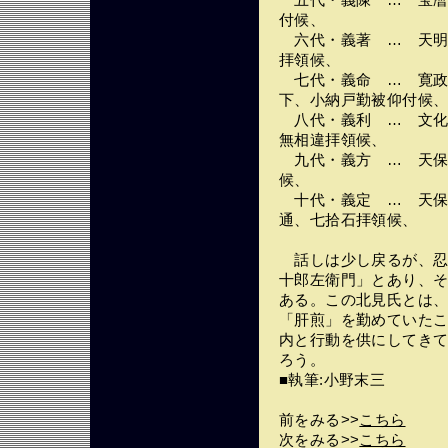
五代・義陳 … 宝暦
付候、
六代・義著 … 天明
拝領候、
七代・義命 … 寛政
下、小納戸勤被仰付候
八代・義利 … 文化
無相違拝領候、
九代・義方 … 天保
候、
十代・義定 … 天保
通、七拾石拝領候、
話しは少し戻るが、忍
十郎左衛門」とあり、
ある。この北見氏とは
「肝煎」を勤めていた
内と行動を供にしてき
ろう。
■執筆:小野末三
前をみる>>
こちら
次をみる>>
こちら