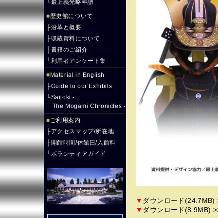
└
最上義光略年譜
■
歴史館について
├
沿革と概要
├
収蔵資料について
├
書籍のご紹介
└
利用者アンケート集
■
Material in English
├
Guide to our Exhibits
└
Saijoki -
The Mogami Chronicles -
■
ご利用案内
├
アクセスマップ/所在地
├
開館時間/休館日/入館料
└
ボランティアガイド
▼
ダウンロード(24.7MB) 
▼
ダウンロード(8.9MB) >