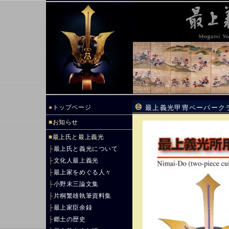
●
トップページ
最上義光甲冑ペーパーク
■
お知らせ
■
最上氏と最上義光
├
最上氏と義光について
├
文化人最上義光
├
最上家をめぐる人々
├
小野末三論文集
├
片桐繁雄執筆資料集
├
最上家臣余録
├
郷土の歴史