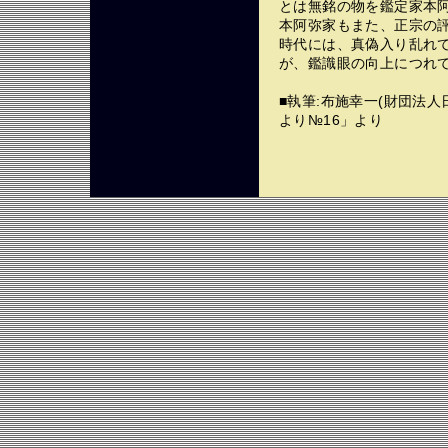
とは無銘の物を鑑定家本
本阿弥家もまた、正宗の
時代には、真偽入り乱れ
が、鑑識眼の向上につれ
■執筆:布施幸一(財団法
より№16」より