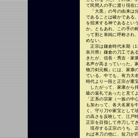
て民間人の手に渡り現在
「大黒」の号の由来は分
であることは確かである
を招来する神であるとい
か。ともあれ、この手の
って割と単純に呼称され
めない。
正宗は鎌倉時代末期（13
奈川県）鎌倉の刀工であ
きたが、信長・秀吉・家
名声が高まっていった。
物刀剣元帳』には、家康
ている。中でも、有力大
時代より一段と正宗が重
したがって、家康から拝
級の返礼であったと見て
「正系の宗家（一族の中
も加わって、各大名家を
く、守り刀や家宝として
の高さを反映して、江戸
正宗を目指して作刀して
現存する正宗のうち、正
れば本刀の他に、短刀が