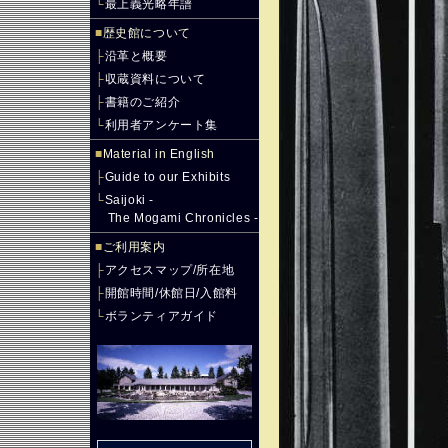
└
最上義光略年譜
■
歴史館について
├
沿革と概要
├
収蔵資料について
├
書籍のご紹介
└
利用者アンケート集
■
Material in English
├
Guide to our Exhibits
└
Saijoki -
The Mogami Chronicles -
■
ご利用案内
├
アクセスマップ/所在地
├
開館時間/休館日/入館料
└
ボランティアガイド