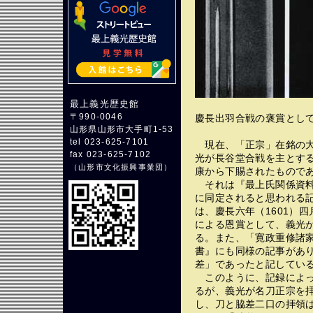
最上義光歴史館
〒990-0046
慶長出羽合戦の褒賞とし
山形県山形市大手町1-53
tel 023-625-7101
現在、「正宗」在銘の大
fax 023-625-7102
光が長谷堂合戦を主とす
（
山形市文化振興事業団
）
康から下賜されたもので
それは『最上氏関係資料
に同定されると思われる
は、慶長六年（1601）
による恩賞として、義光
る。また、「寛政重修諸
書』にも同様の記事があ
差」であったと記してい
このように、記録によっ
るが、義光が名刀正宗を
し、刀と脇差二口の拝領