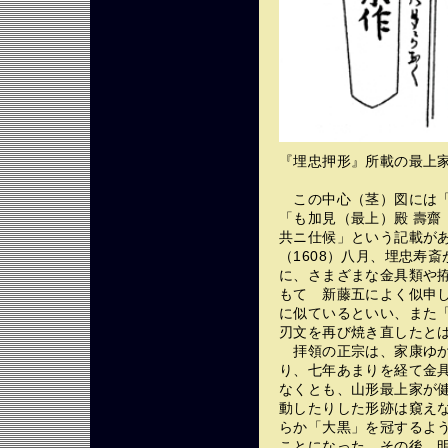
『埋忠押形』所載の最上
この中心（茎）図には「
「も加見（最上）殿 壽齋
共ニ仕候」という記載が
（1608）八月、埋忠寿
に、さまざまな金具類や
もて 新藤五によく似申
に似ているといい、また
刃文を再び焼き直したと
拝領の正宗は、家康ゆか
り、七年あまりを経て金
なくとも、山形最上家が
動したりした形跡は窺え
らか「大黒」を冠するよ
ことになった。その後、