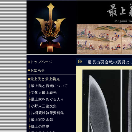
●
トップページ
「慶長出羽合戦の褒賞と
■
お知らせ
■
最上氏と最上義光
├
最上氏と義光について
├
文化人最上義光
├
最上家をめぐる人々
├
小野末三論文集
├
片桐繁雄執筆資料集
├
最上家臣余録
├
郷土の歴史