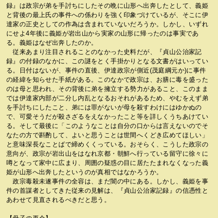
録』は政宗が弟を手討ちにしたその晩に山形へ出奔したとして、義姫
と背後の最上氏の事件への係わりを強く印象づけているが、そこに伊
達家の正史としての作為は含まれていないだろうか。しかし、いずれ
にせよ4年後に義姫が岩出山から実家の山形に帰ったのは事実であ
る。義姫はなぜ出奔したのか。
従来あまり注目されることのなかった史料だが、『貞山公治家記
録』の付録のなかに、この謎をとく手掛かりとなる文書がはいってい
る。日付はないが、事件の直後、伊達政宗が側近(茂庭綱元か)に事件
の経緯を知らせた手紙がある。このなかで政宗は、お膳に毒を盛った
のは母と思われ、その背後に弟を擁立する勢力があること、このまま
では伊達家内部が二分し内乱となるおそれがあるため、やむをえず弟
を手討ちにしたこと、弟には罪がないが母を殺すわけにはゆかぬの
で、可愛そうだが殺さざるをえなかったこと等を詳しくうちあけてい
る。そして最後に「このようなことは自分の口からは言えないのでそ
なたの方で斟酌して、よいと思うことは世間へくどき広めてほしい」
と意味深長なことばで締めくくっている。おそらく、こうした政宗の
意向が、政宗が岩出山をはなれ京都・朝鮮へ行っている留守に徐々に
噂となって家中に広まり、周囲の疑惑の目に居たたまれなくなった義
姫が山形へ出奔したというのが真相ではなかろうか。
政宗毒殺未遂事件の全容は、まだ闇の中にある。しかし、義姫を事
件の首謀者としてきた従来の見解は、『貞山公治家記録』の信憑性と
あわせて見直されるべきだと思う。