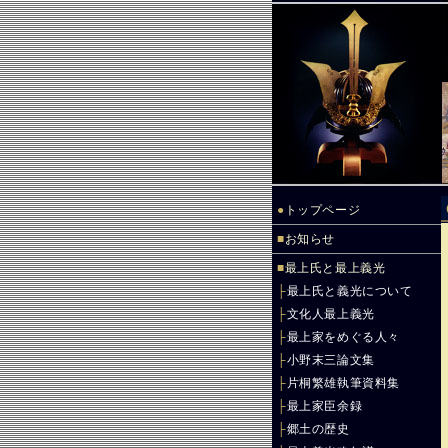
●
トップページ
■
お知らせ
■
最上氏と最上義光
├
最上氏と義光について
├
文化人最上義光
├
最上家をめぐる人々
├
小野末三論文集
├
片桐繁雄執筆資料集
├
最上家臣余録
├
郷土の歴史