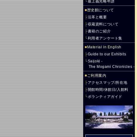
└
最上義光略年譜
■
歴史館について
├
沿革と概要
├
収蔵資料について
├
書籍のご紹介
└
利用者アンケート集
■
Material in English
├
Guide to our Exhibits
└
Saijoki -
The Mogami Chronicles -
■
ご利用案内
├
アクセスマップ/所在地
├
開館時間/休館日/入館料
└
ボランティアガイド