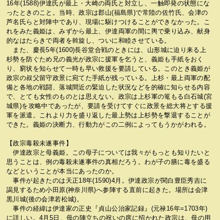
16年(1588)伊達氏が最上・大崎の両氏と対立し、一触即発の状態にな
ったときのこと。当時、政宗は郡山(福島県)で常陸の佐竹氏、会津の
芦名氏らと対陣中であり、現場に駆けつけることができなかった。こ
れをみた義姫は、みずから最上、伊達両軍の間に輿で乗り込み、献身
的なはたらきで両者を斡旋し、ついに和睦させている。
また、慶長5年(1600)長谷堂合戦のときには、山形城に迫り来る上
杉勢を防ぐため兄の義光が政宗に援軍を乞うと、義姫も手紙をおく
り、窮状を知らせて一時も早い救援を要請している。このとき義姫が
政宗の叔父留守政景に宛てた手紙が残っている。上杉・最上両軍の配
備と各地の戦闘、落城間近の緊迫した状況などを的確に知らせる内容
で、とても女性のものとは思えない。政宗は上杉軍の篭もる白石城(宮
城県)を攻略中であったが、要請を受けてすぐに政景を総大将とする援
軍を派遣。これより力を盛り返した最上勢は上杉勢を撃退することが
できた。義姫の決断力、行動力がこの二例によってもうかがわれる。
【政宗毒殺未遂事件】
伊達政宗と母義姫。この母子については我々がもっとも知りたいと
思うことは、例の毒殺未遂事件の真相だろう。わが子の膳に毒を盛る
などということが本当にあったのか。
事件が起きたのは天正18年(1590)4月。伊達政宗が関白豊臣秀吉に
謁見するため小田原(神奈川県)へ参陣する直前に起きた。場所は会津
黒川城(後の会津若松城)。
事件の経緯は伊達家の正史『貞山公治家記録』(元禄16年=1703年)
に詳しい。4月5日、母の陣立ちの祝いの席に招かれた政宗は、母の用