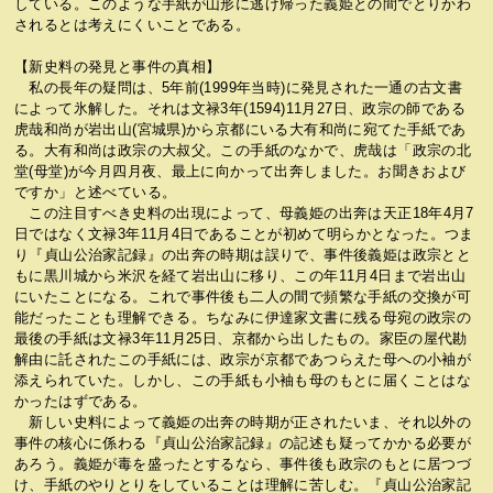
している。このような手紙が山形に逃げ帰った義姫との間でとりかわ
されるとは考えにくいことである。
【新史料の発見と事件の真相】
私の長年の疑問は、5年前(1999年当時)に発見された一通の古文書
によって氷解した。それは文禄3年(1594)11月27日、政宗の師である
虎哉和尚が岩出山(宮城県)から京都にいる大有和尚に宛てた手紙であ
る。大有和尚は政宗の大叔父。この手紙のなかで、虎哉は「政宗の北
堂(母堂)が今月四月夜、最上に向かって出奔しました。お聞きおよび
ですか」と述べている。
この注目すべき史料の出現によって、母義姫の出奔は天正18年4月7
日ではなく文禄3年11月4日であることが初めて明らかとなった。つま
り『貞山公治家記録』の出奔の時期は誤りで、事件後義姫は政宗とと
もに黒川城から米沢を経て岩出山に移り、この年11月4日まで岩出山
にいたことになる。これで事件後も二人の間で頻繁な手紙の交換が可
能だったことも理解できる。ちなみに伊達家文書に残る母宛の政宗の
最後の手紙は文禄3年11月25日、京都から出したもの。家臣の屋代勘
解由に託されたこの手紙には、政宗が京都であつらえた母への小袖が
添えられていた。しかし、この手紙も小袖も母のもとに届くことはな
かったはずである。
新しい史料によって義姫の出奔の時期が正されたいま、それ以外の
事件の核心に係わる『貞山公治家記録』の記述も疑ってかかる必要が
あろう。義姫が毒を盛ったとするなら、事件後も政宗のもとに居つづ
け、手紙のやりとりをしていることは理解に苦しむ。『貞山公治家記