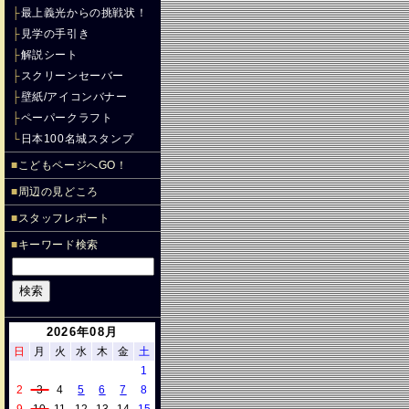
├
最上義光からの挑戦状！
├
見学の手引き
├
解説シート
├
スクリーンセーバー
├
壁紙/アイコンバナー
├
ペーパークラフト
└
日本100名城スタンプ
■
こどもページへGO！
■
周辺の見どころ
■
スタッフレポート
■
キーワード検索
2026年08月
日
月
火
水
木
金
土
1
2
3
4
5
6
7
8