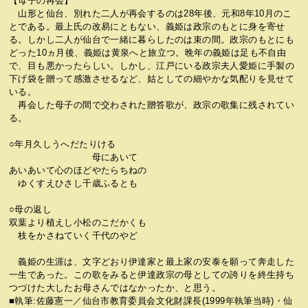
【母子の再会】
山形と仙台、別れた二人が再会するのは28年後、元和8年10月のこ
とである。最上氏の改易にともない、義姫は政宗のもとに身を寄せ
る。しかし二人が仙台で一緒に暮らしたのは束の間。政宗のもとにも
どった10ヵ月後、義姫は黄泉へと旅立つ。晩年の義姫は足も不自由
で、目も悪かったらしい。しかし、江戸にいる政宗夫人愛姫に手製の
下げ袋を贈って感激させるなど、姑としての細やかな気配りを見せて
いる。
再会した母子の間で交わされた贈答歌が、政宗の歌集に残されてい
る。
○年月久しうへだたりける
母にあいて
あいあいて心のほどやたらちねの
ゆくすえひさし千歳ふるとも
○母の返し
双葉より植えし小松のこだかくも
枝をかさねていく千代のやど
義姫の生涯は、文字どおり伊達家と最上家の安泰を願って奔走した
一生であった。この歌をみると伊達政宗の母としての誇りを終生持ち
つづけた大したお母さんではなかったか、と思う。
■執筆:佐藤憲一／仙台市教育委員会文化財課長(1999年執筆当時)・仙