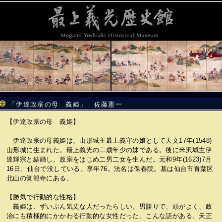
「伊達政宗の母 義姫」 佐藤憲一
【伊達政宗の母 義姫】
伊達政宗の母義姫は、山形城主最上義守の娘として天文17年(1548)
山形城に生まれた。最上義光の二歳年少の妹である。後に米沢城主伊
達輝宗と結婚し、政宗をはじめ二男二女を生んだ。元和9年(1623)7月
16日、仙台で没している。享年76。法名は保春院。墓は仙台市青葉区
北山の覚範寺にある。
【勝気で行動的な性格】
義姫は、ずいぶん気丈な人だったらしい。男勝りで、頭がよく、政
治にも積極的にかかわる行動的な女性だった。こんな話がある。天正