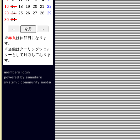
9
10
11
12
13
14
15
16
17
18
19
20
21
22
23
24
25
26
27
28
29
30
31
※
赤丸
は休館日になりま
す。
※当館はクーリングシェル
ターとして対応しておりま
す。
members login
powered by
samidare
system：community media