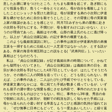
意したお膳に箸をつけたところ、たちまち腹痛を起こす。急ぎ館にも
どり投薬を受け、危うく一命をとりとめた。母が自分を毒殺しようと
したことにショックを受けた政宗は、母が溺愛する弟の小次郎に伊達
家を継がせるために自分を殺そうとしたこと、その背後に母の実家最
上家の陰謀があることを感じとり、同月7日みずから弟の屋敷に赴き
小次郎を手討ちにする。不憫だが、母を殺すわけにはいかない、とい
うのが理由であった。義姫はその晩、山形の最上氏のもとに逃げ帰っ
た。以上が『貞山公治家記録』の記す事件の概要である。
このような義姫首謀説に対し、この事件は政宗が伊達家内部の弟擁
立派を一掃するために仕組んだ一人芝居ではなかったか、とする説が
ある。作家の海音寺潮五郎はこの説をとる(『武将列伝』)。いったい
真相はどうなのだろう。
私は、『貞山公治家記録』が記す義姫出奔の時期について、かねて
から疑問をいだいてきた。『貞山公治家記録』は義姫出奔の日を、政
宗が弟小次郎を手討ちにした4月7日としているが、はたしてそうだろ
うか。その後の二人の関係を追っていくと、どうも信じられない。例
えば、この事件のあと、二人はたびたび手紙でやりとりをしている。
伊達家文書のなかには、母に宛てた手紙が数多く残っているが、いず
れも親子の濃や豊かな情愛を感じさせる内容で、事件のわだかまりを
うかがわせるものはひとつもない。特に、事件から3年後、秀吉の命
で朝鮮に出兵した政宗が、朝鮮での戦況を詳しく知らせた手紙には、
母から送られた小遣い対する率直なよろこびと感謝の気持が溢れてお
り、「ぜひ無事に日本にもどって、もう一度おあいしたい」と繰り返