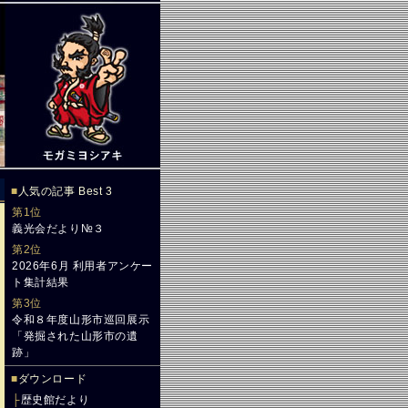
■
人気の記事 Best 3
第1位
義光会だより№３
第2位
2026年6月 利用者アンケー
ト集計結果
第3位
令和８年度山形市巡回展示
「発掘された山形市の遺
跡」
■
ダウンロード
├
歴史館だより