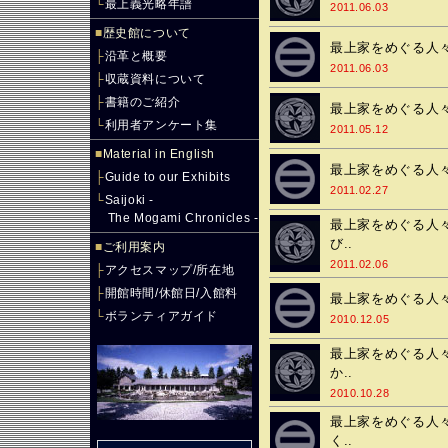
└
最上義光略年譜
2011.06.03
■
歴史館について
最上家をめぐる人々
├
沿革と概要
2011.06.03
├
収蔵資料について
├
書籍のご紹介
最上家をめぐる人々
└
利用者アンケート集
2011.05.12
■
Material in English
最上家をめぐる人々
├
Guide to our Exhibits
2011.02.27
└
Saijoki -
The Mogami Chronicles -
最上家をめぐる人々
び..
■
ご利用案内
2011.02.06
├
アクセスマップ/所在地
├
開館時間/休館日/入館料
最上家をめぐる人々
└
ボランティアガイド
2010.12.05
最上家をめぐる人々
か..
2010.10.28
最上家をめぐる人々
く..