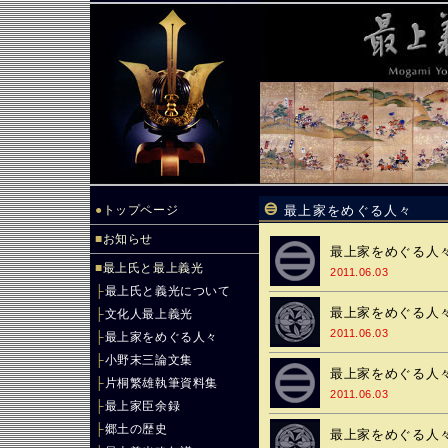
●
トップページ
最上家をめぐる人々
■
お知らせ
最上家をめぐる人々
■
最上氏と最上義光
2011.06.03
├
最上氏と義光について
最上家をめぐる人々
├
文化人最上義光
2011.06.03
├
最上家をめぐる人々
├
小野末三論文集
最上家をめぐる人々
├
片桐繁雄執筆資料集
2011.06.03
├
最上家臣余録
├
郷土の歴史
最上家をめぐる人々