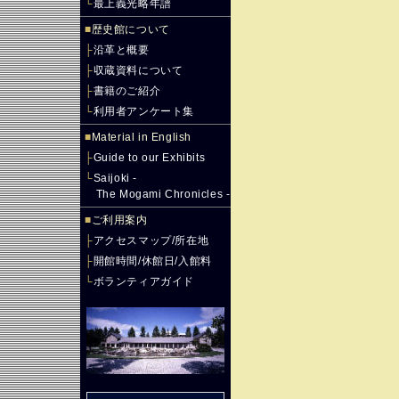
└
最上義光略年譜
■
歴史館について
├
沿革と概要
├
収蔵資料について
├
書籍のご紹介
└
利用者アンケート集
■
Material in English
├
Guide to our Exhibits
└
Saijoki -
The Mogami Chronicles -
■
ご利用案内
├
アクセスマップ/所在地
├
開館時間/休館日/入館料
└
ボランティアガイド