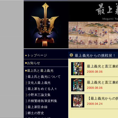
●
トップページ
最上義光からの挑戦状！
■
お知らせ
最上義光と直江兼続
■
最上氏と最上義光
2008.08.06
├
最上氏と義光について
最上義光と直江兼続
├
文化人最上義光
2008.08.06
├
最上家をめぐる人々
├
小野末三論文集
【最上義光からの
├
片桐繁雄執筆資料集
2008.04.24
├
最上家臣余録
├
郷土の歴史