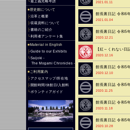
└
最上義光略年譜
2021.01.11
■
歴史館について
館長裏日記 令和6
├
沿革と概要
2021.01.04
├
収蔵資料について
├
書籍のご紹介
館長裏日記 令和5年
└
利用者アンケート集
2020.12.21
■
Material in English
【紅～くれない日記
├
Guide to our Exhibits
2020.12.16
└
Saijoki -
The Mogami Chronicles -
館長裏日記 令和5年
■
ご利用案内
2020.12.10
├
アクセスマップ/所在地
館長裏日誌 令和5年
├
開館時間/休館日/入館料
2020.11.25
└
ボランティアガイド
館長裏日記 令和5年
2020.11.18
館長裏日記 令和5年
2020.10.28