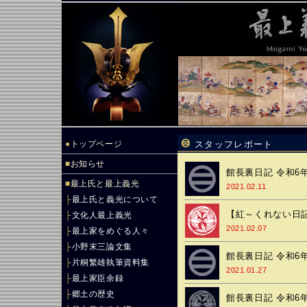
●
トップページ
スタッフレポート
■
お知らせ
館長裏日記 令和6年
■
最上氏と最上義光
2021.02.11
├
最上氏と義光について
【紅～くれない日記
├
文化人最上義光
2021.02.07
├
最上家をめぐる人々
├
小野末三論文集
館長裏日記 令和6年
├
片桐繁雄執筆資料集
2021.01.27
├
最上家臣余録
├
郷土の歴史
館長裏日記 令和6年