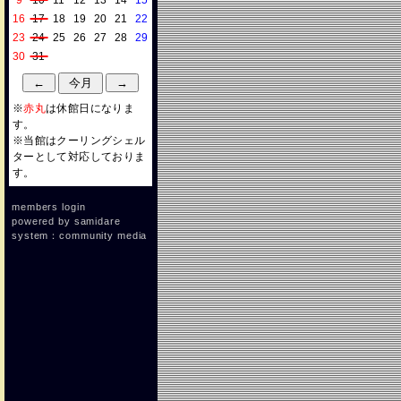
9
10
11
12
13
14
15
16
17
18
19
20
21
22
23
24
25
26
27
28
29
30
31
※
赤丸
は休館日になりま
す。
※当館はクーリングシェル
ターとして対応しておりま
す。
members login
powered by
samidare
system：community media