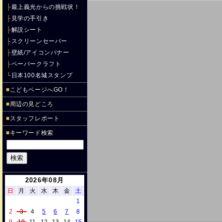
├
最上義光からの挑戦状！
├
見学の手引き
├
解説シート
├
スクリーンセーバー
├
壁紙/アイコンバナー
├
ペーパークラフト
└
日本100名城スタンプ
■
こどもページへGO！
■
周辺の見どころ
■
スタッフレポート
■
キーワード検索
2026年08月
日
月
火
水
木
金
土
1
2
3
4
5
6
7
8