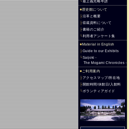
└
最上義光略年譜
■
歴史館について
├
沿革と概要
├
収蔵資料について
├
書籍のご紹介
└
利用者アンケート集
■
Material in English
├
Guide to our Exhibits
└
Saijoki -
The Mogami Chronicles -
■
ご利用案内
├
アクセスマップ/所在地
├
開館時間/休館日/入館料
└
ボランティアガイド