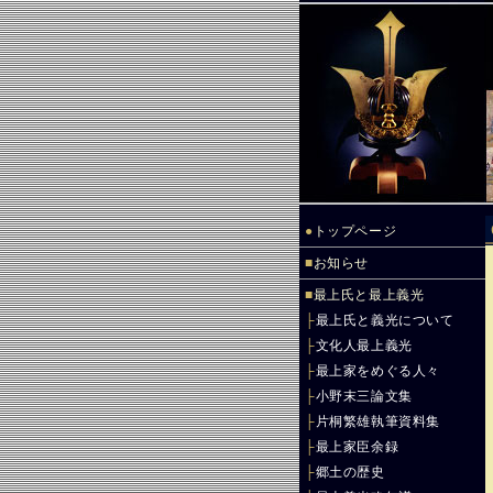
●
トップページ
■
お知らせ
■
最上氏と最上義光
├
最上氏と義光について
├
文化人最上義光
├
最上家をめぐる人々
├
小野末三論文集
├
片桐繁雄執筆資料集
├
最上家臣余録
├
郷土の歴史