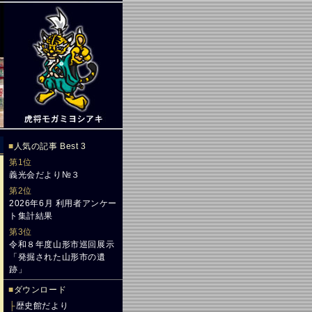
■
人気の記事 Best 3
第1位
義光会だより№３
第2位
2026年6月 利用者アンケー
ト集計結果
第3位
令和８年度山形市巡回展示
「発掘された山形市の遺
跡」
■
ダウンロード
├
歴史館だより