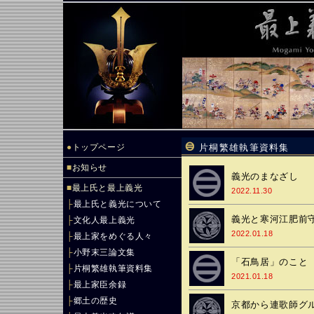
●
トップページ
片桐繁雄執筆資料集
■
お知らせ
義光のまなざし
■
最上氏と最上義光
2022.11.30
├
最上氏と義光について
義光と寒河江肥前
├
文化人最上義光
2022.01.18
├
最上家をめぐる人々
├
小野末三論文集
「石鳥居」のこと
├
片桐繁雄執筆資料集
2021.01.18
├
最上家臣余録
├
郷土の歴史
京都から連歌師グ