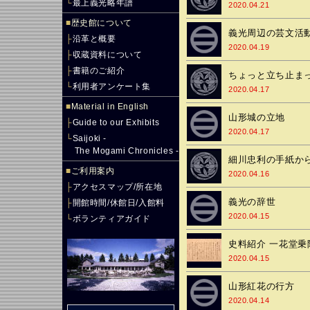
└
最上義光略年譜
2020.04.21
■
歴史館について
義光周辺の芸文活
├
沿革と概要
2020.04.19
├
収蔵資料について
├
書籍のご紹介
ちょっと立ち止ま
└
利用者アンケート集
2020.04.17
■
Material in English
山形城の立地
├
Guide to our Exhibits
2020.04.17
└
Saijoki -
The Mogami Chronicles -
細川忠利の手紙か
■
ご利用案内
2020.04.16
├
アクセスマップ/所在地
義光の辞世
├
開館時間/休館日/入館料
2020.04.15
└
ボランティアガイド
史料紹介 一花堂
2020.04.15
山形紅花の行方
2020.04.14