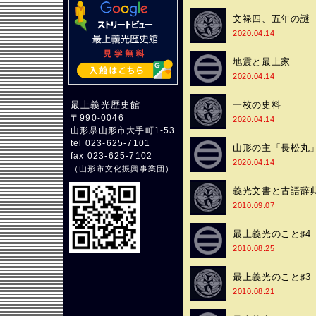
文禄四、五年の謎
2020.04.14
地震と最上家
2020.04.14
一枚の史料
最上義光歴史館
〒990-0046
2020.04.14
山形県山形市大手町1-53
tel 023-625-7101
山形の主「長松丸
fax 023-625-7102
2020.04.14
（
山形市文化振興事業団
）
義光文書と古語辞
2010.09.07
最上義光のこと♯4
2010.08.25
最上義光のこと♯3
2010.08.21