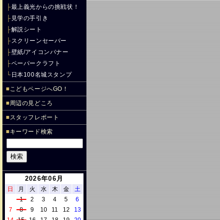
├
最上義光からの挑戦状！
├
見学の手引き
├
解説シート
├
スクリーンセーバー
├
壁紙/アイコンバナー
├
ペーパークラフト
└
日本100名城スタンプ
■
こどもページへGO！
■
周辺の見どころ
■
スタッフレポート
■
キーワード検索
2026年06月
日
月
火
水
木
金
土
1
2
3
4
5
6
7
8
9
10
11
12
13