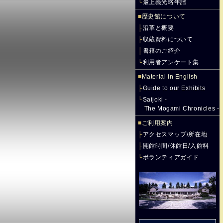
└
最上義光略年譜
■
歴史館について
├
沿革と概要
├
収蔵資料について
├
書籍のご紹介
└
利用者アンケート集
■
Material in English
├
Guide to our Exhibits
└
Saijoki -
The Mogami Chronicles -
■
ご利用案内
├
アクセスマップ/所在地
├
開館時間/休館日/入館料
└
ボランティアガイド