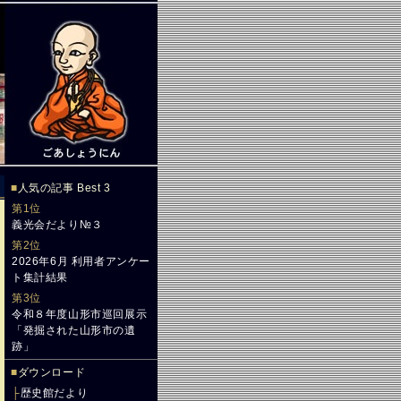
■
人気の記事 Best 3
第1位
義光会だより№３
第2位
2026年6月 利用者アンケー
ト集計結果
第3位
令和８年度山形市巡回展示
「発掘された山形市の遺
跡」
■
ダウンロード
├
歴史館だより