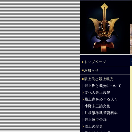
●
トップページ
■
お知らせ
■
最上氏と最上義光
├
最上氏と義光について
├
文化人最上義光
├
最上家をめぐる人々
├
小野末三論文集
├
片桐繁雄執筆資料集
├
最上家臣余録
├
郷土の歴史