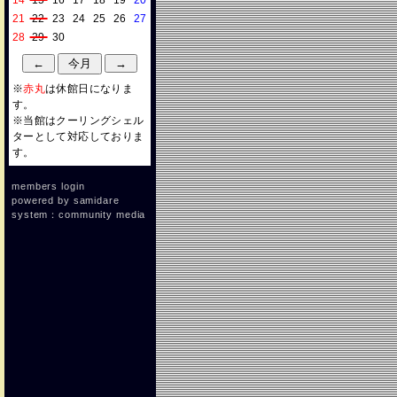
14
15
16
17
18
19
20
21
22
23
24
25
26
27
28
29
30
※
赤丸
は休館日になりま
す。
※当館はクーリングシェル
ターとして対応しておりま
す。
members login
powered by
samidare
system：community media