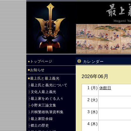
●
トップページ
カレンダー
■
お知らせ
2026年06月
■
最上氏と最上義光
├
最上氏と義光について
1 (月)
休館日
├
文化人最上義光
├
最上家をめぐる人々
2 (火)
├
小野末三論文集
3 (水)
├
片桐繁雄執筆資料集
├
最上家臣余録
4 (木)
├
郷土の歴史