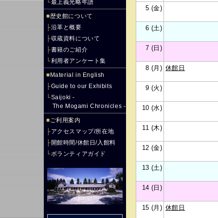
└
最上義光略年譜
5 (金)
■
歴史館について
├
沿革と概要
6 (土)
├
収蔵資料について
7 (日)
├
書籍のご紹介
└
利用者アンケート集
8 (月)
休館日
■
Material in English
├
Guide to our Exhibits
9 (火)
└
Saijoki -
The Mogami Chronicles -
10 (水)
■
ご利用案内
11 (木)
├
アクセスマップ/所在地
├
開館時間/休館日/入館料
12 (金)
└
ボランティアガイド
13 (土)
14 (日)
15 (月)
休館日