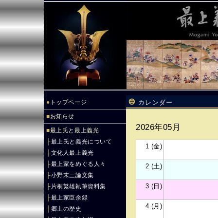
●
トップページ
カレンダー
■
お知らせ
2026年05月
■
最上氏と最上義光
├
最上氏と義光について
1 (金)
├
文化人最上義光
├
最上家をめぐる人々
2 (土)
├
小野末三論文集
3 (日)
├
片桐繁雄執筆資料集
├
最上家臣余録
4 (月)
├
郷土の歴史