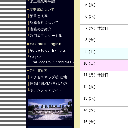
└
最上義光略年譜
5 (火)
■
歴史館について
├
沿革と概要
6 (水)
├
収蔵資料について
7 (木)
休館日
├
書籍のご紹介
└
利用者アンケート集
8 (金)
■
Material in English
├
Guide to our Exhibits
9 (土)
└
Saijoki -
The Mogami Chronicles -
10 (日)
■
ご利用案内
11 (月)
休館日
├
アクセスマップ/所在地
├
開館時間/休館日/入館料
12 (火)
└
ボランティアガイド
13 (水)
14 (木)
15 (金)