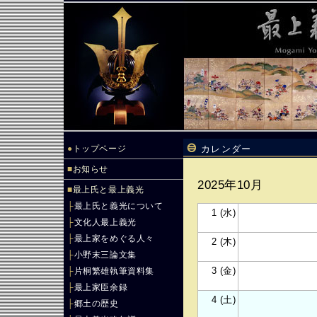
●
トップページ
カレンダー
■
お知らせ
2025年10月
■
最上氏と最上義光
├
最上氏と義光について
1 (水)
├
文化人最上義光
├
最上家をめぐる人々
2 (木)
├
小野末三論文集
3 (金)
├
片桐繁雄執筆資料集
├
最上家臣余録
4 (土)
├
郷土の歴史