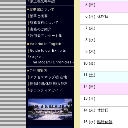
└
最上義光略年譜
5 (日)
■
歴史館について
├
沿革と概要
6 (月)
休館日
├
収蔵資料について
7 (火)
├
書籍のご紹介
└
利用者アンケート集
8 (水)
■
Material in English
├
Guide to our Exhibits
9 (木)
└
Saijoki -
The Mogami Chronicles -
10 (金)
■
ご利用案内
11 (土)
├
アクセスマップ/所在地
├
開館時間/休館日/入館料
12 (日)
└
ボランティアガイド
13 (月)
14 (火)
休館日
15 (水)
臨時休館