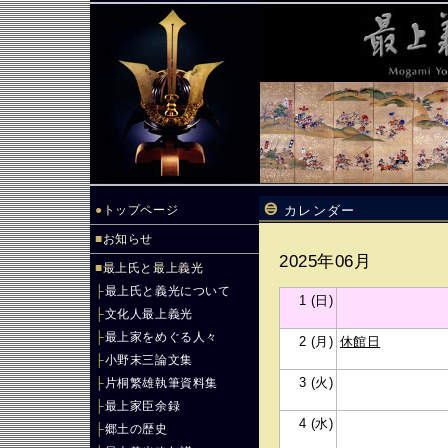
●
トップページ
カレンダー
■
お知らせ
2025年06月
■
最上氏と最上義光
├
最上氏と義光について
1 (日)
├
文化人最上義光
├
最上家をめぐる人々
2 (月)
休館日
├
小野末三論文集
3 (火)
├
片桐繁雄執筆資料集
├
最上家臣余録
4 (水)
├
郷土の歴史