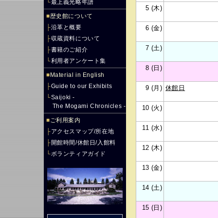
└
最上義光略年譜
5 (木)
■
歴史館について
├
沿革と概要
6 (金)
├
収蔵資料について
7 (土)
├
書籍のご紹介
└
利用者アンケート集
8 (日)
■
Material in English
├
Guide to our Exhibits
9 (月)
休館日
└
Saijoki -
The Mogami Chronicles -
10 (火)
■
ご利用案内
11 (水)
├
アクセスマップ/所在地
├
開館時間/休館日/入館料
12 (木)
└
ボランティアガイド
13 (金)
14 (土)
15 (日)