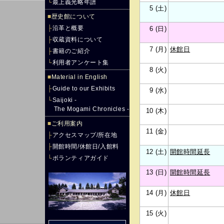
└
最上義光略年譜
5 (土)
■
歴史館について
├
沿革と概要
6 (日)
├
収蔵資料について
7 (月)
休館日
├
書籍のご紹介
└
利用者アンケート集
8 (火)
■
Material in English
├
Guide to our Exhibits
9 (水)
└
Saijoki -
The Mogami Chronicles -
10 (木)
■
ご利用案内
11 (金)
├
アクセスマップ/所在地
├
開館時間/休館日/入館料
12 (土)
開館時間延長
└
ボランティアガイド
13 (日)
開館時間延長
14 (月)
休館日
15 (火)