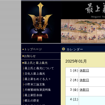
●
トップページ
カレンダー
■
お知らせ
2025年01月
■
最上氏と最上義光
├
最上氏と義光について
1 (水)
休館日
├
文化人最上義光
├
最上家をめぐる人々
2 (木)
休館日
├
小野末三論文集
3 (金)
休館日
├
片桐繁雄執筆資料集
├
最上家臣余録
4 (土)
├
郷土の歴史