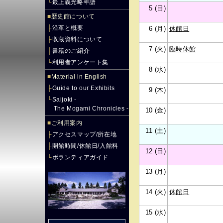
└
最上義光略年譜
5 (日)
■
歴史館について
├
沿革と概要
6 (月)
休館日
├
収蔵資料について
7 (火)
臨時休館
├
書籍のご紹介
└
利用者アンケート集
8 (水)
■
Material in English
├
Guide to our Exhibits
9 (木)
└
Saijoki -
The Mogami Chronicles -
10 (金)
■
ご利用案内
11 (土)
├
アクセスマップ/所在地
├
開館時間/休館日/入館料
12 (日)
└
ボランティアガイド
13 (月)
14 (火)
休館日
15 (水)