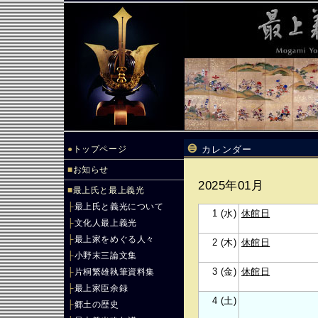
●
トップページ
カレンダー
■
お知らせ
2025年01月
■
最上氏と最上義光
├
最上氏と義光について
1 (水)
休館日
├
文化人最上義光
├
最上家をめぐる人々
2 (木)
休館日
├
小野末三論文集
3 (金)
休館日
├
片桐繁雄執筆資料集
├
最上家臣余録
4 (土)
├
郷土の歴史