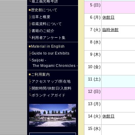
└
最上義光略年譜
5 (日)
■
歴史館について
├
沿革と概要
6 (月)
休館日
├
収蔵資料について
7 (火)
臨時休館
├
書籍のご紹介
└
利用者アンケート集
8 (水)
■
Material in English
├
Guide to our Exhibits
9 (木)
└
Saijoki -
The Mogami Chronicles -
10 (金)
■
ご利用案内
11 (土)
├
アクセスマップ/所在地
├
開館時間/休館日/入館料
12 (日)
└
ボランティアガイド
13 (月)
14 (火)
休館日
15 (水)