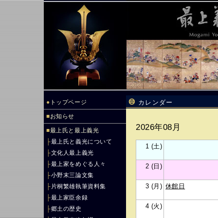
●
トップページ
カレンダー
■
お知らせ
2026年08月
■
最上氏と最上義光
├
最上氏と義光について
1 (土)
├
文化人最上義光
├
最上家をめぐる人々
2 (日)
├
小野末三論文集
3 (月)
休館日
├
片桐繁雄執筆資料集
├
最上家臣余録
4 (火)
├
郷土の歴史