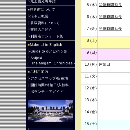
└
最上義光略年譜
5 (水)
開館時間延長
■
歴史館について
├
沿革と概要
6 (木)
開館時間延長
├
収蔵資料について
7 (金)
開館時間延長
├
書籍のご紹介
└
利用者アンケート集
8 (土)
■
Material in English
├
Guide to our Exhibits
9 (日)
└
Saijoki -
The Mogami Chronicles -
10 (月)
休館日
■
ご利用案内
11 (火)
├
アクセスマップ/所在地
├
開館時間/休館日/入館料
12 (水)
└
ボランティアガイド
13 (木)
14 (金)
15 (土)