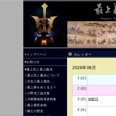
●
トップページ
カレンダー
■
お知らせ
2026年08月
■
最上氏と最上義光
├
最上氏と義光について
1 (土)
├
文化人最上義光
├
最上家をめぐる人々
2 (日)
├
小野末三論文集
3 (月)
休館日
├
片桐繁雄執筆資料集
├
最上家臣余録
4 (火)
├
郷土の歴史