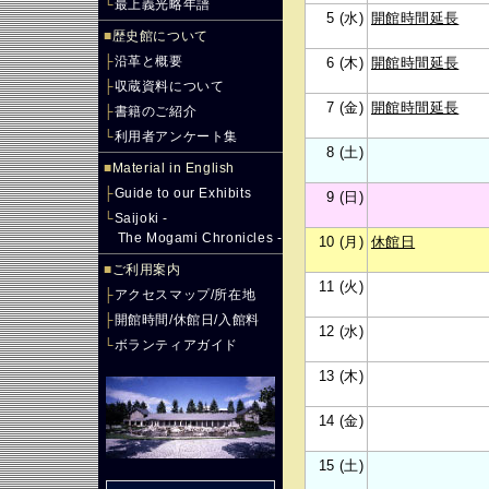
└
最上義光略年譜
5 (水)
開館時間延長
■
歴史館について
├
沿革と概要
6 (木)
開館時間延長
├
収蔵資料について
7 (金)
開館時間延長
├
書籍のご紹介
└
利用者アンケート集
8 (土)
■
Material in English
├
Guide to our Exhibits
9 (日)
└
Saijoki -
The Mogami Chronicles -
10 (月)
休館日
■
ご利用案内
11 (火)
├
アクセスマップ/所在地
├
開館時間/休館日/入館料
12 (水)
└
ボランティアガイド
13 (木)
14 (金)
15 (土)