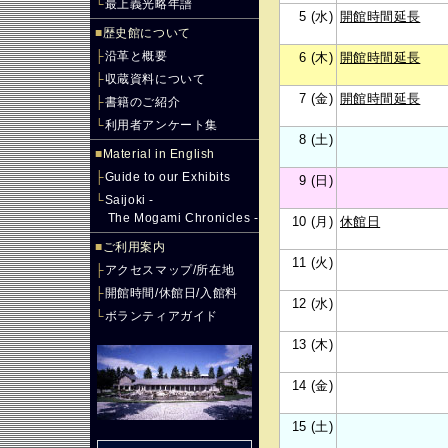
└
最上義光略年譜
5 (水)
開館時間延長
■
歴史館について
├
沿革と概要
6 (木)
開館時間延長
├
収蔵資料について
7 (金)
開館時間延長
├
書籍のご紹介
└
利用者アンケート集
8 (土)
■
Material in English
├
Guide to our Exhibits
9 (日)
└
Saijoki -
The Mogami Chronicles -
10 (月)
休館日
■
ご利用案内
11 (火)
├
アクセスマップ/所在地
├
開館時間/休館日/入館料
12 (水)
└
ボランティアガイド
13 (木)
14 (金)
15 (土)