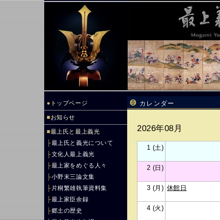
●
トップページ
カレンダー
■
お知らせ
2026年08月
■
最上氏と最上義光
├
最上氏と義光について
1 (土)
├
文化人最上義光
├
最上家をめぐる人々
2 (日)
├
小野末三論文集
3 (月)
休館日
├
片桐繁雄執筆資料集
├
最上家臣余録
4 (火)
├
郷土の歴史