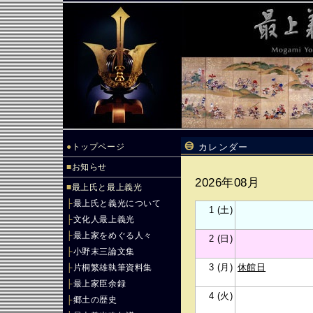
●
トップページ
カレンダー
■
お知らせ
2026年08月
■
最上氏と最上義光
├
最上氏と義光について
1 (土)
├
文化人最上義光
├
最上家をめぐる人々
2 (日)
├
小野末三論文集
3 (月)
休館日
├
片桐繁雄執筆資料集
├
最上家臣余録
4 (火)
├
郷土の歴史