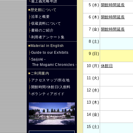
└
最上義光略年譜
5 (水)
開館時間延長
■
歴史館について
├
沿革と概要
6 (木)
開館時間延長
├
収蔵資料について
7 (金)
開館時間延長
├
書籍のご紹介
└
利用者アンケート集
8 (土)
■
Material in English
├
Guide to our Exhibits
9 (日)
└
Saijoki -
The Mogami Chronicles -
10 (月)
休館日
■
ご利用案内
11 (火)
├
アクセスマップ/所在地
├
開館時間/休館日/入館料
12 (水)
└
ボランティアガイド
13 (木)
14 (金)
15 (土)