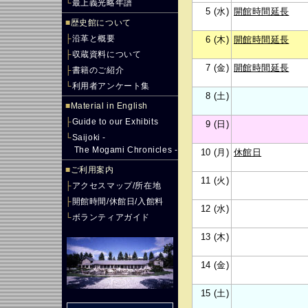
└
最上義光略年譜
5 (水)
開館時間延長
■
歴史館について
├
沿革と概要
6 (木)
開館時間延長
├
収蔵資料について
7 (金)
開館時間延長
├
書籍のご紹介
└
利用者アンケート集
8 (土)
■
Material in English
├
Guide to our Exhibits
9 (日)
└
Saijoki -
The Mogami Chronicles -
10 (月)
休館日
■
ご利用案内
11 (火)
├
アクセスマップ/所在地
├
開館時間/休館日/入館料
12 (水)
└
ボランティアガイド
13 (木)
14 (金)
15 (土)