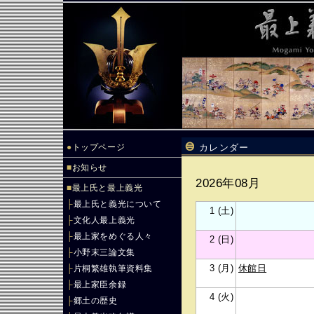
●
トップページ
カレンダー
■
お知らせ
2026年08月
■
最上氏と最上義光
├
最上氏と義光について
1 (土)
├
文化人最上義光
├
最上家をめぐる人々
2 (日)
├
小野末三論文集
3 (月)
休館日
├
片桐繁雄執筆資料集
├
最上家臣余録
4 (火)
├
郷土の歴史