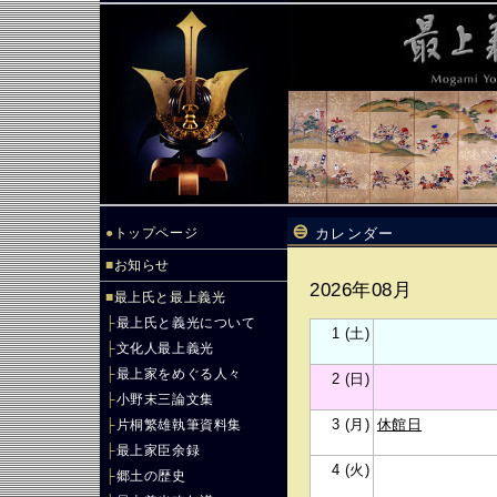
●
トップページ
カレンダー
■
お知らせ
2026年08月
■
最上氏と最上義光
├
最上氏と義光について
1 (土)
├
文化人最上義光
├
最上家をめぐる人々
2 (日)
├
小野末三論文集
3 (月)
休館日
├
片桐繁雄執筆資料集
├
最上家臣余録
4 (火)
├
郷土の歴史