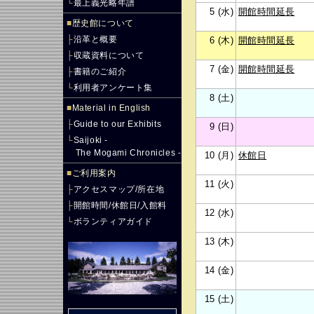
└
最上義光略年譜
5 (水)
開館時間延長
■
歴史館について
├
沿革と概要
6 (木)
開館時間延長
├
収蔵資料について
7 (金)
開館時間延長
├
書籍のご紹介
└
利用者アンケート集
8 (土)
■
Material in English
├
Guide to our Exhibits
9 (日)
└
Saijoki -
The Mogami Chronicles -
10 (月)
休館日
■
ご利用案内
11 (火)
├
アクセスマップ/所在地
├
開館時間/休館日/入館料
12 (水)
└
ボランティアガイド
13 (木)
14 (金)
15 (土)