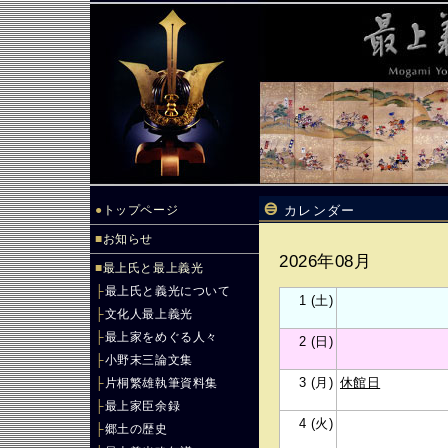
●
トップページ
カレンダー
■
お知らせ
2026年08月
■
最上氏と最上義光
├
最上氏と義光について
1 (土)
├
文化人最上義光
├
最上家をめぐる人々
2 (日)
├
小野末三論文集
3 (月)
休館日
├
片桐繁雄執筆資料集
├
最上家臣余録
4 (火)
├
郷土の歴史