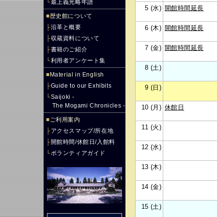
└
最上義光略年譜
5 (水)
開館時間延長
■
歴史館について
├
沿革と概要
6 (木)
開館時間延長
├
収蔵資料について
7 (金)
開館時間延長
├
書籍のご紹介
└
利用者アンケート集
8 (土)
■
Material in English
├
Guide to our Exhibits
9 (日)
└
Saijoki -
The Mogami Chronicles -
10 (月)
休館日
■
ご利用案内
11 (火)
├
アクセスマップ/所在地
├
開館時間/休館日/入館料
12 (水)
└
ボランティアガイド
13 (木)
14 (金)
15 (土)